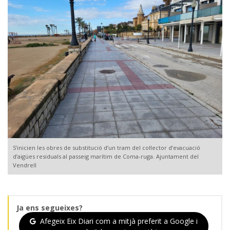
S’inicien les obres de substitució d’un tram del col·lector d’evacuació
d’aigües residuals al passeig marítim de Coma-ruga. Ajuntament del
Vendrell
Ja ens segueixes?
Afegeix Eix Diari com a mitjà preferit a Google i