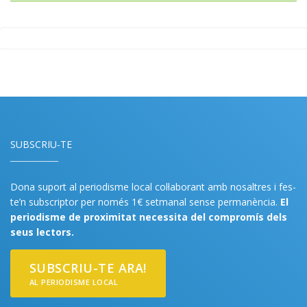
SUBSCRIU-TE
Dona suport al periodisme local col·laborant amb nosaltres i fes-
te’n subscriptor per només 1€ setmanal sense permanència.
El
periodisme de proximitat necessita del compromís dels
seus lectors.
SUBSCRIU-TE ARA!
AL PERIODISME LOCAL