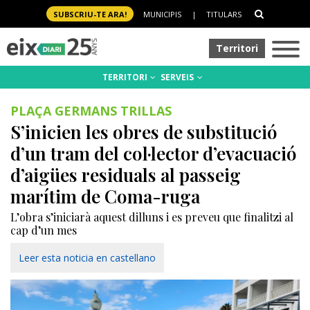
SUBSCRIU-TE ARA!
MUNICIPIS
|
TITULARS
Territori
TERRITORI
SERVEIS
PLAÇA GERMANS TRILLAS
S’inicien les obres de substitució
d’un tram del col·lector d’evacuació
d’aigües residuals al passeig
marítim de Coma-ruga
L’obra s’iniciarà aquest dilluns i es preveu que finalitzi al
cap d’un mes
Leer esta noticia en castellano