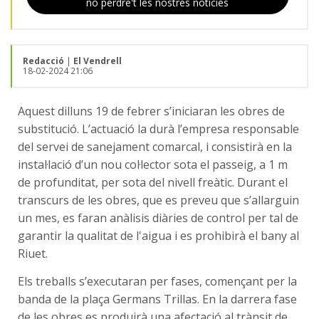
no perdre't les nostres notícies
Redacció
|
El Vendrell
18-02-2024 21:06
Aquest dilluns 19 de febrer s’iniciaran les obres de
substitució. L’actuació la durà l’empresa responsable
del servei de sanejament comarcal, i consistirà en la
instal·lació d’un nou col·lector sota el passeig, a 1 m
de profunditat, per sota del nivell freàtic. Durant el
transcurs de les obres, que es preveu que s’allarguin
un mes, es faran anàlisis diàries de control per tal de
garantir la qualitat de l'aigua i es prohibirà el bany al
Riuet.
Els treballs s’executaran per fases, començant per la
banda de la plaça Germans Trillas. En la darrera fase
de les obres es produirà una afectació al trànsit de