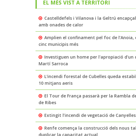
EL MÉS VIST A TERRITORI
Castelldefels i Vilanova i la Geltrú encapç
amb onades de calor
Amplien el confinament pel foc de l’Anoia, q
cinc municipis més
Investiguen un home per l'apropiació d'un c
Martí Sarroca
L'incendi forestal de Cubelles queda estabi
10 mitjans aeris
El Tour de França passarà per la Rambla de
de Ribes
Extingit l’incendi de vegetació de Canyelle
Renfe comença la construcció dels nous ta
duplicar la capacitat actual