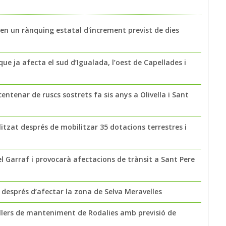
alen un rànquing estatal d'increment previst de dies
ue ja afecta el sud d’Igualada, l’oest de Capellades i
entenar de ruscs sostrets fa sis anys a Olivella i Sant
litzat després de mobilitzar 35 dotacions terrestres i
l Garraf i provocarà afectacions de trànsit a Sant Pere
s després d’afectar la zona de Selva Meravelles
llers de manteniment de Rodalies amb previsió de