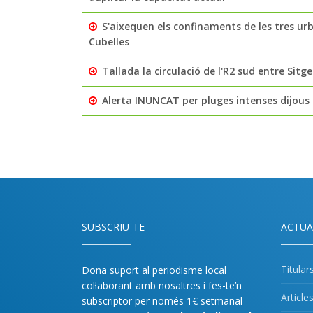
S'aixequen els confinaments de les tres ur
Cubelles
Tallada la circulació de l'R2 sud entre Sit
Alerta INUNCAT per pluges intenses dijous
SUBSCRIU-TE
ACTUA
Titular
Dona suport al periodisme local
col·laborant amb nosaltres i fes-te’n
Article
subscriptor per només 1€ setmanal