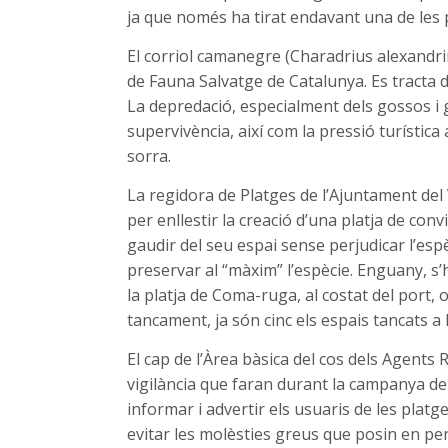
ja que només ha tirat endavant una de les p
El corriol camanegre (Charadrius alexandrin
de Fauna Salvatge de Catalunya. Es tracta
La depredació, especialment dels gossos i g
supervivència, així com la pressió turística a
sorra.
La regidora de Platges de l’Ajuntament del
per enllestir la creació d’una platja de co
gaudir del seu espai sense perjudicar l’espè
preservar al “màxim” l’espècie. Enguany, s
la platja de Coma-ruga, al costat del port, 
tancament, ja són cinc els espais tancats a
El cap de l’Àrea bàsica del cos dels Agents 
vigilància que faran durant la campanya de n
informar i advertir els usuaris de les platge
evitar les molèsties greus que posin en peril