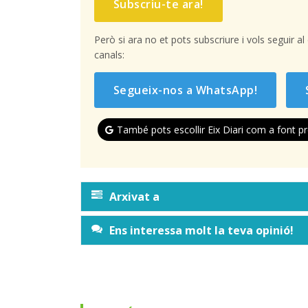
Subscriu-te ara!
Però si ara no et pots subscriure i vols seguir a
canals:
Segueix-nos a WhatsApp!
També pots escollir Eix Diari com a font pr
Arxivat a
Ens interessa molt la teva opinió!