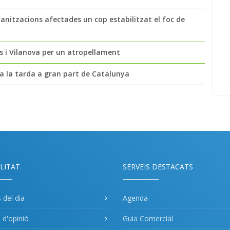
banitzacions afectades un cop estabilitzat el foc de
ges i Vilanova per un atropellament
 a la tarda a gran part de Catalunya
LITAT
SERVEIS DESTACATS
s del dia
Agenda
s d'opinió
Guia Comercial