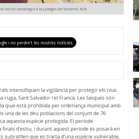
 del corriol camanegre a les platges del Vendrell. ACN
gle i no perdre't les nostres notícies
rals intensifiquen la vigilància per protegir els nius
a-ruga, Sant Salvador i el Francà. Les tasques són
, la qual està prohibida per ordenança municipal amb
 és una de les deu poblacions del conjunt de 76
ica aquesta espècie protegida. El període
finals d’estiu, i durant aquest període es posarà en
ts subratllen que es tracta d’una espècie vulnerable,