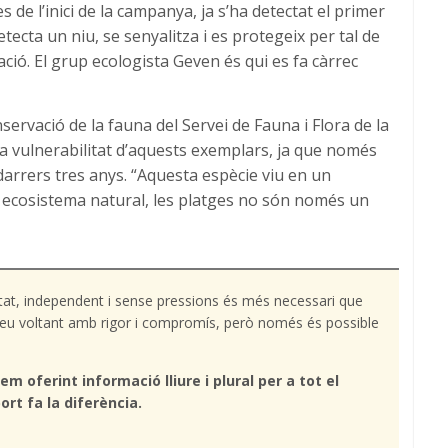
 de l’inici de la campanya, ja s’ha detectat el primer
ecta un niu, se senyalitza i es protegeix per tal de
ubació. El grup ecologista Geven és qui es fa càrrec
nservació de la fauna del Servei de Fauna i Flora de la
la vulnerabilitat d’aquests exemplars, ja que només
darrers tres anys. “Aquesta espècie viu en un
 ecosistema natural, les platges no són només un
tat, independent i sense pressions és més necessari que
l teu voltant amb rigor i compromís, però només és possible
em oferint informació lliure i plural per a tot el
ort fa la diferència.