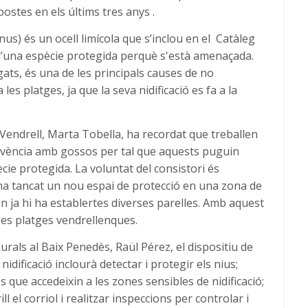
ostes en els últims tres anys .
us) és un ocell limícola que s’inclou en el Catàleg
 d’una espècie protegida perquè s'està amenaçada.
ats, és una de les principals causes de no
 les platges, ja que la seva nidificació es fa a la
 Vendrell, Marta Tobella, ha recordat que treballen
nvivència amb gossos per tal que aquests puguin
cie protegida. La voluntat del consistori és
’ha tancat un nou espai de protecció en una zona de
on ja hi ha establertes diverses parelles. Amb aquest
 les platges vendrellenques.
Rurals al Baix Penedès, Raül Pérez, el dispositiu de
idificació inclourà detectar i protegir els nius;
s que accedeixin a les zones sensibles de nidificació;
l el corriol i realitzar inspeccions per controlar i