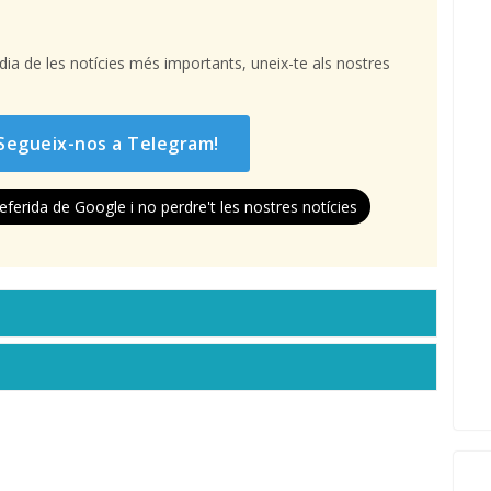
l dia de les notícies més importants, uneix-te als nostres
Segueix-nos a Telegram!
eferida de Google i no perdre't les nostres notícies