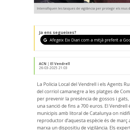
Intensifiquen les tasques de vigilància per protegir els nius
Ja ens segueixes?
Afegeix Eix Diari com a mitjà preferit a Goo
ACN
|
El Vendrell
26-03-2025 21:03
La Policia Local del Vendrell i els Agents Ru
del corriol camanegre a les platges de Com
per prevenir la presència de gossos i gats
una sanció de fins a 700 euros. El Vendrell
municipis amb litoral de Catalunya on nidif
reproductor d’aquesta espècie és de març a 
marxa un dispositiu de vigilància. Els exper