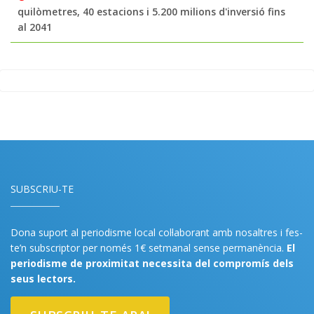
quilòmetres, 40 estacions i 5.200 milions d'inversió fins
al 2041
SUBSCRIU-TE
Dona suport al periodisme local col·laborant amb nosaltres i fes-
te’n subscriptor per només 1€ setmanal sense permanència.
El
periodisme de proximitat necessita del compromís dels
seus lectors.