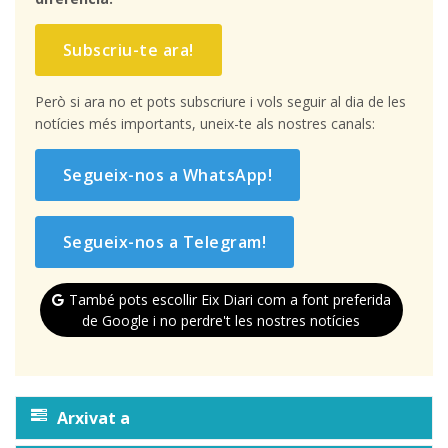
Subscriu-te ara!
Però si ara no et pots subscriure i vols seguir al dia de les
notícies més importants, uneix-te als nostres canals:
Segueix-nos a WhatsApp!
Segueix-nos a Telegram!
També pots escollir Eix Diari com a font preferida
de Google i no perdre't les nostres notícies
Arxivat a