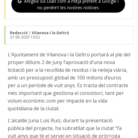
Afegeix Eix Diari com a mitjà preferit a Google i
no perdre't les nostres notícies
Redacció
|
Vilanova i la Geltrú
27-05-2025 10:52
L’Ajuntament de Vilanova i la Geltrú portarà al ple del
proper dilluns 2 de juny l’aprovació d’una nova
licitació per a la recollida de residus i la neteja viària,
amb un pressupost global de 100 milions d’euros
per a un període de vuit anys. Es tracta del contracte
més important que gestiona el consistori, tant per
volum econòmic com per impacte en la vida
quotidiana de la ciutat.
L’alcalde Juna Luis Ruiz, durant la presentació
pública del projecte, ha subratllat que la ciutat “fa
vuit anys que té el servei en situació de pròrroga