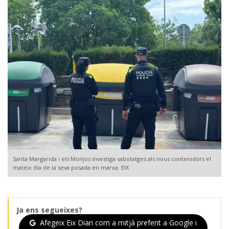
Santa Margarida i els Monjos investiga sabotatges als nous contenidors el
mateix dia de la seva posada en marxa. EIX
Ja ens segueixes?
Afegeix Eix Diari com a mitjà preferit a Google i