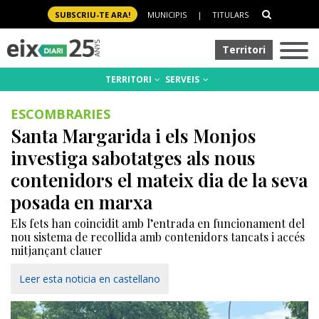
SUBSCRIU-TE ARA!
MUNICIPIS
|
TITULARS
Territori
TERRITORI
SERVEIS
ESCOMBRARIES
Santa Margarida i els Monjos
investiga sabotatges als nous
contenidors el mateix dia de la seva
posada en marxa
Els fets han coincidit amb l’entrada en funcionament del
nou sistema de recollida amb contenidors tancats i accés
mitjançant clauer
Leer esta noticia en castellano