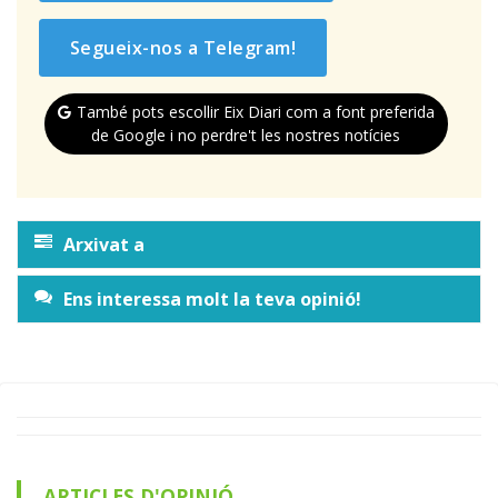
Segueix-nos a Telegram!
També pots escollir Eix Diari com a font preferida
de Google i no perdre't les nostres notícies
Arxivat a
Ens interessa molt la teva opinió!
ARTICLES D'OPINIÓ