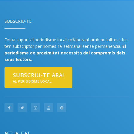
SUBSCRIU-TE
Dona suport al periodisme local col·laborant amb nosaltres i fes-
te’n subscriptor per només 1€ setmanal sense permanència.
El
periodisme de proximitat necessita del compromís dels
seus lectors.
SUBSCRIU-TE ARA!
AL PERIODISME LOCAL
ACTUALITAT