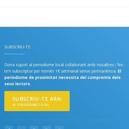
SUBSCRIU-TE
Dona suport al periodisme local col·laborant amb nosaltres i fes-
te’n subscriptor per només 1€ setmanal sense permanència.
El
periodisme de proximitat necessita del compromís dels
seus lectors.
SUBSCRIU-TE ARA!
AL PERIODISME LOCAL