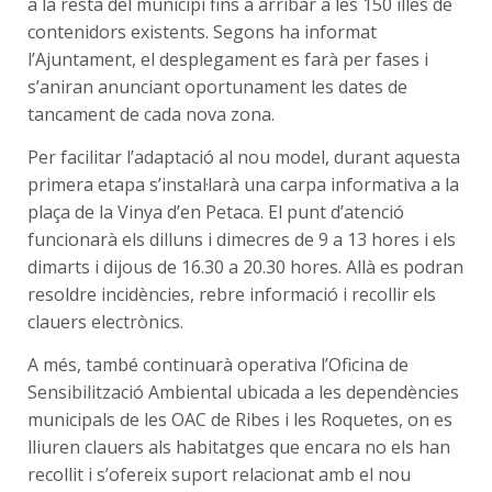
a la resta del municipi fins a arribar a les 150 illes de
contenidors existents. Segons ha informat
l’Ajuntament, el desplegament es farà per fases i
s’aniran anunciant oportunament les dates de
tancament de cada nova zona.
Per facilitar l’adaptació al nou model, durant aquesta
primera etapa s’instal·larà una carpa informativa a la
plaça de la Vinya d’en Petaca. El punt d’atenció
funcionarà els dilluns i dimecres de 9 a 13 hores i els
dimarts i dijous de 16.30 a 20.30 hores. Allà es podran
resoldre incidències, rebre informació i recollir els
clauers electrònics.
A més, també continuarà operativa l’Oficina de
Sensibilització Ambiental ubicada a les dependències
municipals de les OAC de Ribes i les Roquetes, on es
lliuren clauers als habitatges que encara no els han
recollit i s’ofereix suport relacionat amb el nou