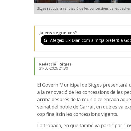
Sitges rebutja la renovació de les concessions de les pedre
Ja ens segueixes?
Afegeix Eix Diari com a mitjà preferit a Goo
Redacció
|
Sitges
31-05-2026 21:30
El Govern Municipal de Sitges presentarà u
a la renovació de les concessions de les pe
arriba després de la reunió celebrada aque
veïnat del poble de Garraf, en què es va exp
cop finalitzin les concessions vigents.
La trobada, en què també va participar l’Ins