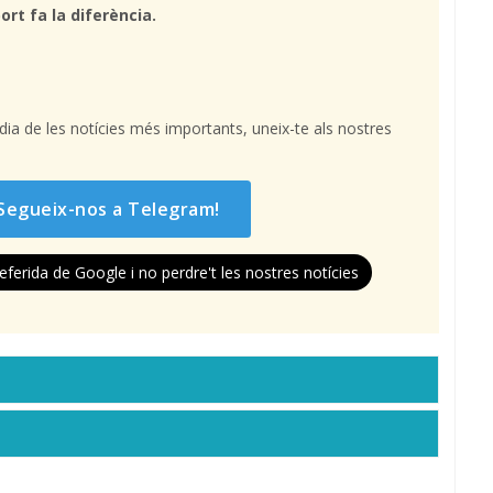
ort fa la diferència.
l dia de les notícies més importants, uneix-te als nostres
Segueix-nos a Telegram!
eferida de Google i no perdre't les nostres notícies