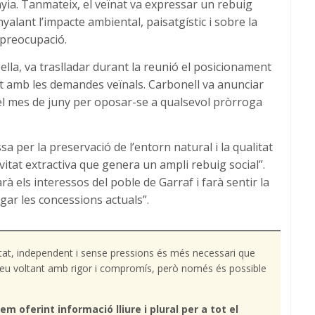
nyia. Tanmateix, el veïnat va expressar un rebuig
nyalant l’impacte ambiental, paisatgístic i sobre la
 preocupació.
ella, va traslladar durant la reunió el posicionament
at amb les demandes veïnals. Carbonell va anunciar
el mes de juny per oposar-se a qualsevol pròrroga
sa per la preservació de l’entorn natural i la qualitat
ivitat extractiva que genera un ampli rebuig social”.
 els interessos del poble de Garraf i farà sentir la
gar les concessions actuals”.
tat, independent i sense pressions és més necessari que
l teu voltant amb rigor i compromís, però només és possible
em oferint informació lliure i plural per a tot el