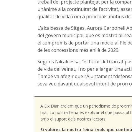
treball del projecte plantejat per la compa
unànime a la continuïtat de l’activitat, asse
qualitat de vida com a principals motius de
L’alcaldessa de Sitges, Aurora Carbonell Ab
del govern municipal, que es mostra aline
el compromís de portar una moció al Ple d
de les concessions més enllà de 2029.
Segons l’alcaldessa, “el futur del Garraf pas
de vida del veïnat, i no per allargar una act
També va afegir que l’Ajuntament “defensarà
seva veu davant qualsevol intent de prorro
A Eix Diari creiem que un periodisme de proximi
mai. La nostra feina és explicar el que passa a
amb el suport dels nostres lectors.
Si valores la nostra feina i vols que continu