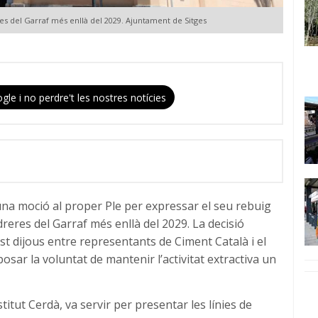
res del Garraf més enllà del 2029. Ajuntament de Sitges
gle i no perdre't les nostres notícies
na moció al proper Ple per expressar el seu rebuig
dreres del Garraf més enllà del 2029. La decisió
st dijous entre representants de Ciment Català i el
osar la voluntat de mantenir l’activitat extractiva un
titut Cerdà, va servir per presentar les línies de