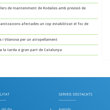
llers de manteniment de Rodalies amb previsió de
banitzacions afectades un cop estabilitzat el foc de
ges i Vilanova per un atropellament
 a la tarda a gran part de Catalunya
LITAT
SERVEIS DESTACATS
s del dia
Agenda