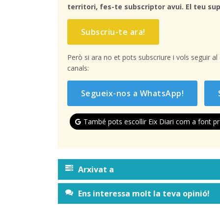
territori, fes-te subscriptor avui. El teu sup
Subscriu-te ara!
Però si ara no et pots subscriure i vols seguir a
canals:
Segueix-nos a WhatsApp!
També pots escollir Eix Diari com a font pr
Arxivat a
Ens interessa molt la teva opinió!