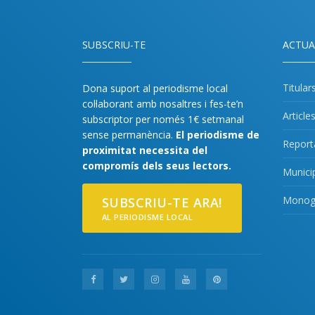
SUBSCRIU-TE
ACTUA
Titular
Dona suport al periodisme local
col·laborant amb nosaltres i fes-te’n
Article
subscriptor per només 1€ setmanal
sense permanència.
El periodisme de
Report
proximitat necessita del
compromís dels seus lectors.
Munici
Monogr
SUBSCRIU-TE ARA!
AL PERIODISME LOCAL