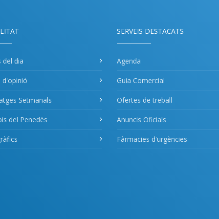
LITAT
SERVEIS DESTACATS
s del dia
Agenda
s d'opinió
Guia Comercial
atges Setmanals
Ofertes de treball
pis del Penedès
Anuncis Oficials
àfics
Fàrmacies d'urgències