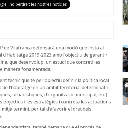
gle i no perdre't les nostres notícies
UP de Vilafranca defensarà una moció que insta al
cal d’Habitatge 2019-2023 amb l’objectiu de garantir
quina, que desenvolupi un estudi que concreti les
, de manera fonamentada.
t tècnic que té per objectiu definir la política local
ció de l’habitatge en un àmbit territorial determinat i
ues, urbanístiques, d’organització municipal, etc.)
s objectius i les estratègies i concreta les actuacions
mitjà termini, per tal d’afavorir el dret dels
.
independentista, també demana que el procés de