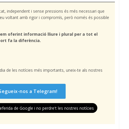
tat, independent i sense pressions és més necessari que
l teu voltant amb rigor i compromís, però només és possible
em oferint informació lliure i plural per a tot el
ort fa la diferència.
l dia de les notícies més importants, uneix-te als nostres
Segueix-nos a Telegram!
eferida de Google i no perdre't les nostres notícies