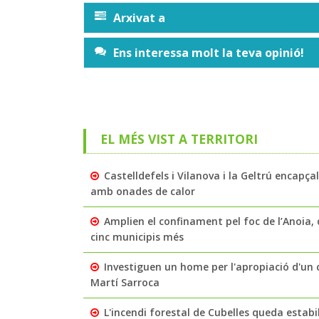
Arxivat a
Ens interessa molt la teva opinió!
EL MÉS VIST A TERRITORI
Castelldefels i Vilanova i la Geltrú encapç
amb onades de calor
Amplien el confinament pel foc de l’Anoia, q
cinc municipis més
Investiguen un home per l'apropiació d'un c
Martí Sarroca
L'incendi forestal de Cubelles queda estabi