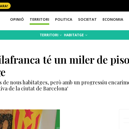
 ARA!
OPINIÓ
TERRITORI
POLITICA
SOCIETAT
ECONOMIA
TERRITORI
HABITATGE
lafranca té un miler de piso
ge
rs de nous habitatges, però amb un progressiu encarimen
tiva de la ciutat de Barcelona'