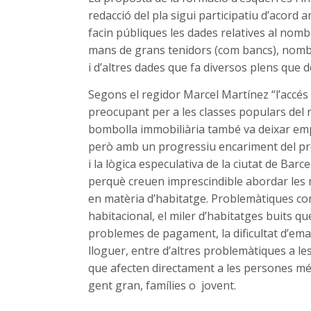
redacció del pla sigui participatiu d’acord am
facin públiques les dades relatives al nom
mans de grans tenidors (com bancs), nombr
i d’altres dades que fa diversos plens que
Segons el regidor Marcel Martínez “l’accés 
preocupant per a les classes populars del n
bombolla immobiliària també va deixar emp
però amb un progressiu encariment del preu
i la lògica especulativa de la ciutat de Bar
perquè creuen imprescindible abordar les 
en matèria d’habitatge. Problemàtiques c
habitacional, el miler d’habitatges buits que
problemes de pagament, la dificultat d’eman
lloguer, entre d’altres problemàtiques a l
que afecten directament a les persones mé
gent gran, famílies o jovent.