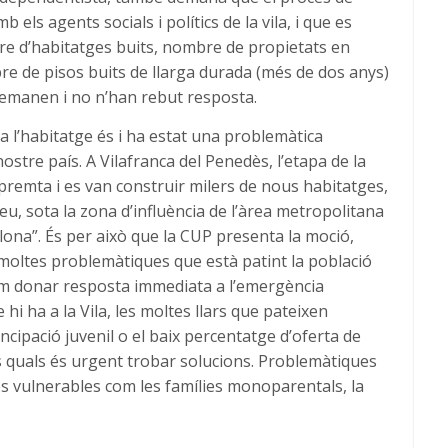
b els agents socials i polítics de la vila, i que es
bre d’habitatges buits, nombre de propietats en
e de pisos buits de llarga durada (més de dos anys)
 demanen i no n’han rebut resposta.
a l’habitatge és i ha estat una problemàtica
ostre país. A Vilafranca del Penedès, l’etapa de la
remta i es van construir milers de nous habitatges,
, sota la zona d’influència de l’àrea metropolitana
celona”. És per això que la CUP presenta la moció,
moltes problemàtiques que està patint la població
om donar resposta immediata a l’emergència
 hi ha a la Vila, les moltes llars que pateixen
cipació juvenil o el baix percentatge d’oferta de
es quals és urgent trobar solucions. Problemàtiques
s vulnerables com les famílies monoparentals, la