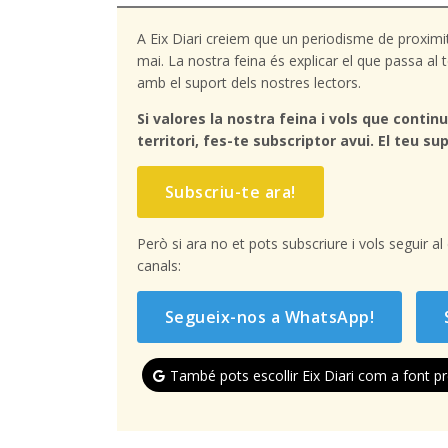
A Eix Diari creiem que un periodisme de proximi
mai. La nostra feina és explicar el que passa a
amb el suport dels nostres lectors.
Si valores la nostra feina i vols que continu
territori, fes-te subscriptor avui. El teu sup
Subscriu-te ara!
Però si ara no et pots subscriure i vols seguir a
canals:
Segueix-nos a WhatsApp!
També pots escollir Eix Diari com a font pr