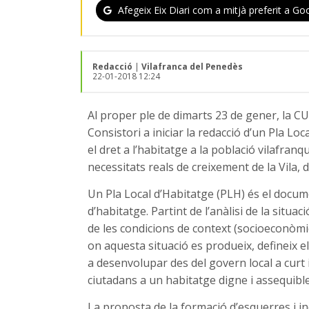
Afegeix Eix Diari com a mitjà preferit a Goo
Redacció
|
Vilafranca del Penedès
22-01-2018 12:24
Al proper ple de dimarts 23 de gener, la C
Consistori a iniciar la redacció d’un Pla Lo
el dret a l’habitatge a la població vilafran
necessitats reals de creixement de la Vila
Un Pla Local d’Habitatge (PLH) és el documen
d’habitatge. Partint de l’anàlisi de la situa
de les condicions de context (socioeconòmiq
on aquesta situació es produeix, defineix el
a desenvolupar des del govern local a curt i 
ciutadans a un habitatge digne i assequible
La proposta de la formació d’esquerres i 