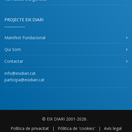
PROJECTE EIX DIARI
Manifest Fundacional
Qui Som
Contactar
info@eixdiari.cat
participa@eixdiari.cat
© EIX DIARI 2001-2026.
Política de privacitat
|
Pólitica de 'cookies'
|
Avís legal