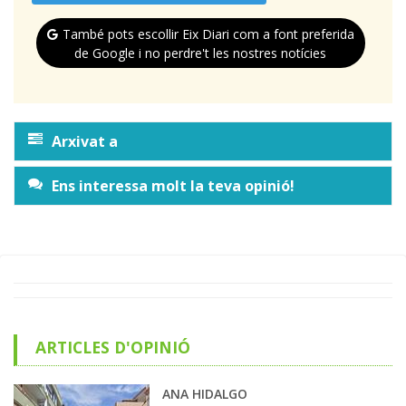
També pots escollir Eix Diari com a font preferida
de Google i no perdre't les nostres notícies
Arxivat a
Ens interessa molt la teva opinió!
ARTICLES D'OPINIÓ
ANA HIDALGO