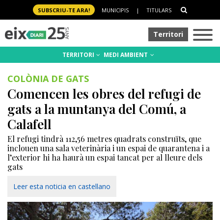
SUBSCRIU-TE ARA!
MUNICIPIS
|
TITULARS
Territori
TERRITORI
MEDI AMBIENT
COLÒNIA DE GATS
Comencen les obres del refugi de
gats a la muntanya del Comú, a
Calafell
El refugi tindrà 112,56 metres quadrats construïts, que
inclouen una sala veterinària i un espai de quarantena i a
l’exterior hi ha haurà un espai tancat per al lleure dels
gats
Leer esta noticia en castellano