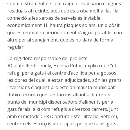
subministrament de llum i aigua i evacuació d’aigües
residuals al recinte, atès que es troba molt aïllat i la
connexió a les xarxes de serveis és inviable
econòmicament. Hi haurà plaques solars, un dipòsit
que es reomplirà periòdicament d’aigua potable, i un
altre per al sanejament, que es buidarà de forma
regular.
La regidora responsable del projecte
#CalafellPetFriendly, Helena Rubio, explica que “el
refugi per a gats i el centre d’acollida per a gossos,
les obres del qual ja estan adjudicades, són les grans
inversions d’aquest projecte animalista municipal”.
Rubio recorda que s’estan instal·lant a diferents
punts del municipi dispensadors d’aliments per a
gats ferals, així com refugis a diversos carrers. Junt
amb el mètode CER (Captura-Esterilització-Retorn),
centren els esforços municipals pel que fa als gats.