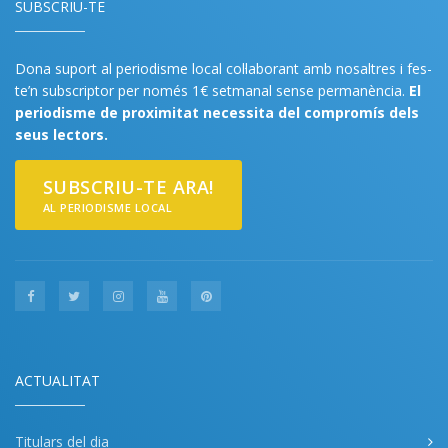
SUBSCRIU-TE
Dona suport al periodisme local col·laborant amb nosaltres i fes-
te’n subscriptor per només 1€ setmanal sense permanència.
El
periodisme de proximitat necessita del compromís dels
seus lectors.
SUBSCRIU-TE ARA!
AL PERIODISME LOCAL
ACTUALITAT
Titulars del dia