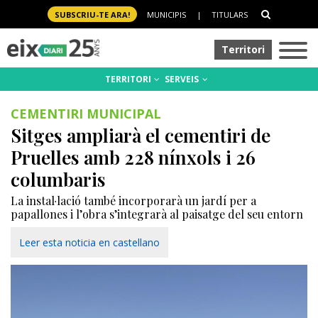
SUBSCRIU-TE ARA!
MUNICIPIS
|
TITULARS
Territori
TERRITORI
SERVEIS
CEMENTIRI MUNICIPAL
Sitges ampliarà el cementiri de
Pruelles amb 228 nínxols i 26
columbaris
La instal·lació també incorporarà un jardí per a
papallones i l’obra s’integrarà al paisatge del seu entorn
Leer esta noticia en castellano