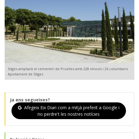
Sitges ampliarà el cementiri de Pruelles amb 228 nínxols i 26 columbaris.
Ajuntament de Sitges
Ja ens segueixes?
Afegeix Eix Diari com a mitjà preferit a Google i
no perdre't les nostres notícies