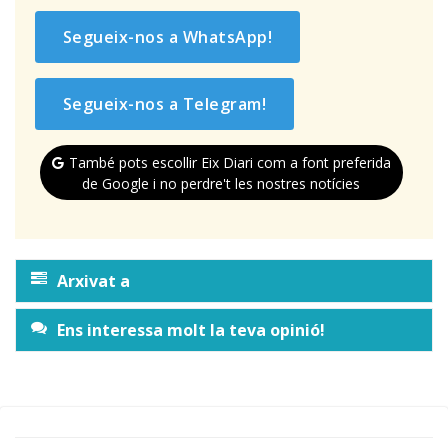
Segueix-nos a WhatsApp!
Segueix-nos a Telegram!
També pots escollir Eix Diari com a font preferida
de Google i no perdre't les nostres notícies
Arxivat a
Ens interessa molt la teva opinió!