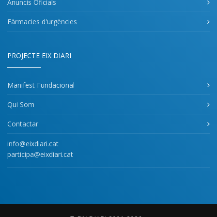
Anuncis Oficials
Fàrmacies d'urgències
PROJECTE EIX DIARI
Manifest Fundacional
Qui Som
Contactar
info@eixdiari.cat
participa@eixdiari.cat