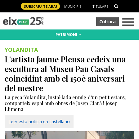
SUBSCRIU-TE ARA!
MUNICIPIS
|
TITULARS
Cultura
PATRIMONI
YOLANDITA
L'artista Jaume Plensa cedeix una
escultura al Museu Pau Casals
coincidint amb el 150è aniversari
del mestre
La peça 'Yolandita', instal·lada enmig d'un petit estany,
comparteix espai amb obres de Josep Clarà i Josep
Llimona
Leer esta noticia en castellano