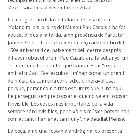
l'equipament cultural vendrellenc, ubicació on
s'exposarà fins al desembre de 2027.
La inauguració de la instal·lació de l'escultura
'Yolandita' als jardins del Museu Pau Casals s'ha fet
aquest dijous a la tarda, amb presència de l'artista
Jaume Plensa. L'autor cedeix la peça amb motiu del
150è aniversari del naixement del mestre després
d'haver rebut el premi Pau Casals ara fa set anys, un
"honor" que ha apuntat que hauria estat "recíproc"
amb el músic. "Sóc escultor i m'han donat un premi
de músic, és com una contradicció meravellosa,
perquè, potser com altres escultors que hi ha aquí,
he perseguit sempre copsar el que no veiem, copsar
l'invisible. Les coses més importants de la vida
sempre són invisibles, per això els músics potser han
somiat tant i han anat tan lluny", ha detallat Plensa.
La peça, amb una fesomia andrògina, es presenta