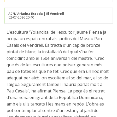
ACN/ Ariadna Escoda
|
El Vendrell
02-07-2026 20:40
L'escultura 'Yolandita' de l'escultor Jaume Plensa ja
ocupa un espai central als jardins del Museu Pau
Casals del Vendrell. Es tracta d'un cap de bronze
pintat de blanc, la instal·lació del qual s'ha fet
coincidint amb el 150è aniversari del mestre. "Crec
que és de les escultures que potser generen més
pau de totes les que he fet. Crec que era un lloc molt
adequat per això, on escoltem el so del mar, el so de
l'aigua. Segurament també li hauria parlat molt a
Pau Casals", ha afirmat Plensa. La peça és el retrat
d'una nena emigrant de la República Dominicana,
amb els ulls tancats i les mans en repòs. L'obra es
pot contemplar al centre d'un estany al jardí de