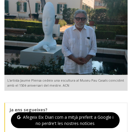
L'artista Jaume Plensa cedeix una escultura al Museu Pau Casals coincidint
amb el 150è aniversari del mestre. ACN
Ja ens segueixes?
Afegeix Eix Diari com a mitjà preferit a Google i
no perdre't les nostres notícies