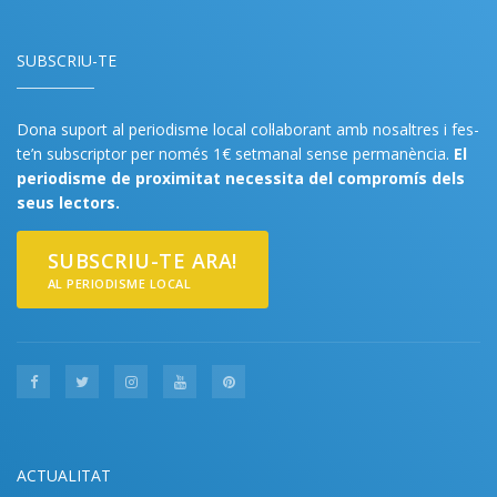
SUBSCRIU-TE
Dona suport al periodisme local col·laborant amb nosaltres i fes-
te’n subscriptor per només 1€ setmanal sense permanència.
El
periodisme de proximitat necessita del compromís dels
seus lectors.
SUBSCRIU-TE ARA!
AL PERIODISME LOCAL
ACTUALITAT