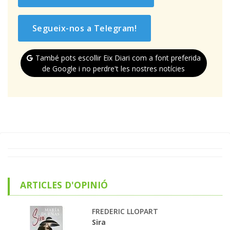
Segueix-nos a Telegram!
També pots escollir Eix Diari com a font preferida
de Google i no perdre't les nostres notícies
ARTICLES D'OPINIÓ
FREDERIC LLOPART
Sira