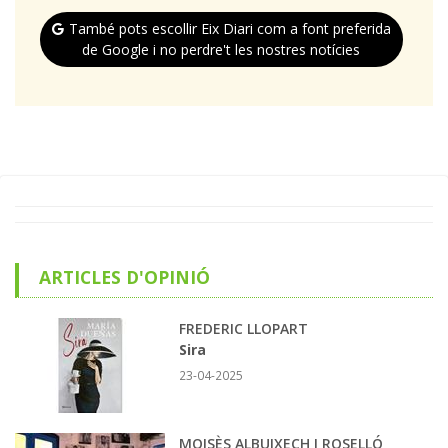
També pots escollir Eix Diari com a font preferida
de Google i no perdre't les nostres notícies
ARTICLES D'OPINIÓ
FREDERIC LLOPART
Sira
23-04-2025
MOISÈS ALBUIXECH I ROSELLÓ