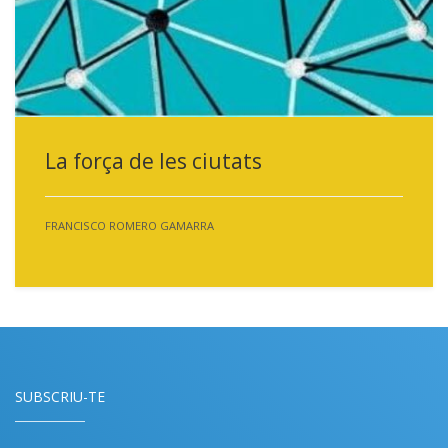
La força de les ciutats
FRANCISCO ROMERO GAMARRA
SUBSCRIU-TE