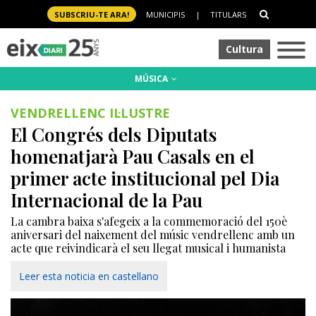
SUBSCRIU-TE ARA!
MUNICIPIS
|
TITULARS
Cultura
MÚSICA
VENDRELLENC IL·LUSTRE
El Congrés dels Diputats
homenatjarà Pau Casals en el
primer acte institucional pel Dia
Internacional de la Pau
La cambra baixa s'afegeix a la commemoració del 150è
aniversari del naixement del músic vendrellenc amb un
acte que reivindicarà el seu llegat musical i humanista
Leer esta noticia en castellano