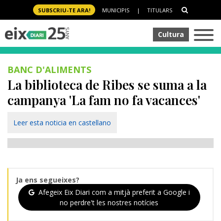
SUBSCRIU-TE ARA!
MUNICIPIS
|
TITULARS
Cultura
BANC D'ALIMENTS
La biblioteca de Ribes se suma a la
campanya 'La fam no fa vacances'
Leer esta noticia en castellano
Ja ens segueixes?
Afegeix Eix Diari com a mitjà preferit a Google i
no perdre't les nostres notícies