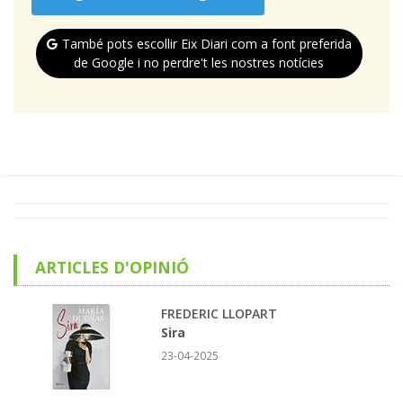
També pots escollir Eix Diari com a font preferida
de Google i no perdre't les nostres notícies
ARTICLES D'OPINIÓ
FREDERIC LLOPART
Sira
23-04-2025