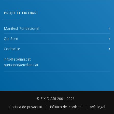
PROJECTE EIX DIARI
Manifest Fundacional
Qui Som
Contactar
info@eixdiari.cat
participa@eixdiari.cat
© EIX DIARI 2001-2026.
Política de privacitat
|
Pólitica de 'cookies'
|
Avís legal