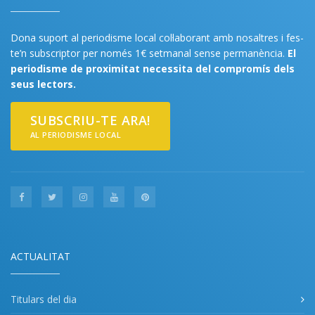
Dona suport al periodisme local col·laborant amb nosaltres i fes-
te’n subscriptor per només 1€ setmanal sense permanència.
El
periodisme de proximitat necessita del compromís dels
seus lectors.
SUBSCRIU-TE ARA!
AL PERIODISME LOCAL
ACTUALITAT
Titulars del dia