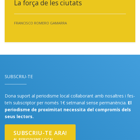
La força de les ciutats
FRANCISCO ROMERO GAMARRA
SUBSCRIU-TE
Dona suport al periodisme local col·laborant amb nosaltres i fes-
te’n subscriptor per només 1€ setmanal sense permanència.
El
periodisme de proximitat necessita del compromís dels
seus lectors.
SUBSCRIU-TE ARA!
AL PERIODISME LOCAL