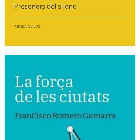
Presoners del silenci
TERESA GUILUZ