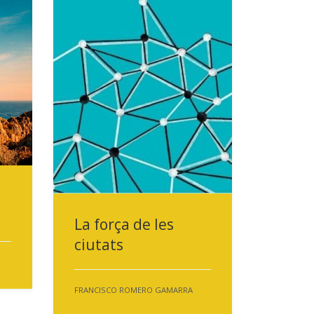
La força de les
ciutats
FRANCISCO ROMERO GAMARRA