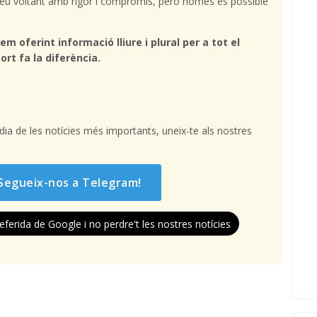
l teu voltant amb rigor i compromís, però només és possible
em oferint informació lliure i plural per a tot el
ort fa la diferència.
l dia de les notícies més importants, uneix-te als nostres
Segueix-nos a Telegram!
eferida de Google i no perdre't les nostres notícies