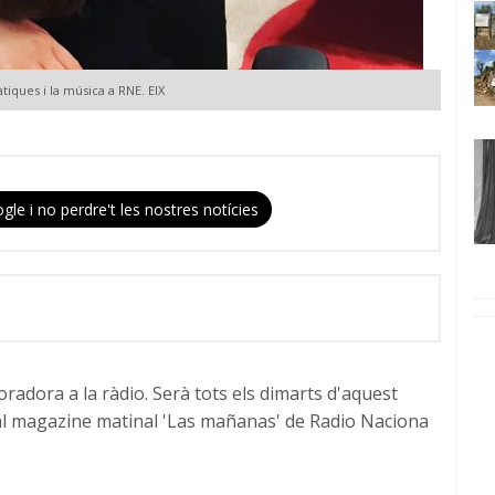
iques i la música a RNE. EIX
gle i no perdre't les nostres notícies
radora a la ràdio. Serà tots els dimarts d'aquest
re al magazine matinal 'Las mañanas' de Radio Naciona