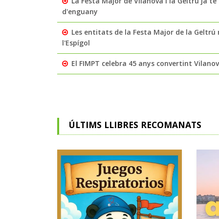
La Festa Major de Vilanova i la Geltrú ja té 
d'enguany
Les entitats de la Festa Major de la Geltrú 
l'Espígol
El FIMPT celebra 45 anys convertint Vilanova
ÚLTIMS LLIBRES RECOMANATS