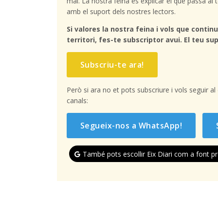
mai. La nostra feina és explicar el que passa a
amb el suport dels nostres lectors.
Si valores la nostra feina i vols que continu
territori, fes-te subscriptor avui. El teu sup
Subscriu-te ara!
Però si ara no et pots subscriure i vols seguir a
canals:
Segueix-nos a WhatsApp!
També pots escollir Eix Diari com a font pr