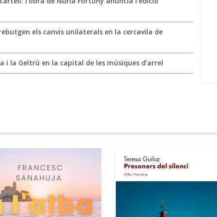
cartell: l'obra de Núria Fortuny anuncia l'edició
rebutgen els canvis unilaterals en la cercavila de
 i la Geltrú en la capital de les músiques d'arrel