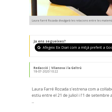
Laura Farré Rozada divulgarà les relacions entre les matemàt
Ja ens segueixes?
Afegeix Eix Diari com a mitjà preferit a Goo
Redacció
|
Vilanova i la Geltrú
18-07-2020 10:22
Laura Farré Rozada s'estrena com a col·labo
estiu entre el 21 de juliol i l'1 de setemb
...