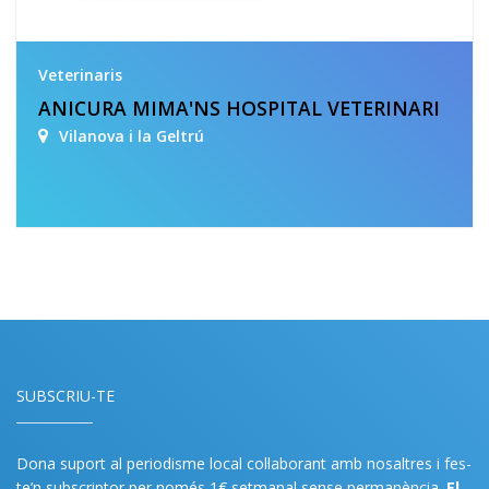
Veterinaris
ANICURA MIMA'NS HOSPITAL VETERINARI
Vilanova i la Geltrú
SUBSCRIU-TE
Dona suport al periodisme local col·laborant amb nosaltres i fes-
te’n subscriptor per només 1€ setmanal sense permanència.
El