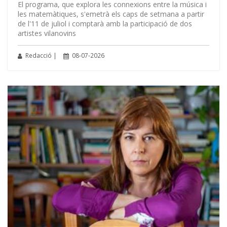
El programa, que explora les connexions entre la música i
les matemàtiques, s'emetrà els caps de setmana a partir
de l'11 de juliol i comptarà amb la participació de dos
artistes vilanovins
Redacció |
08-07-2026