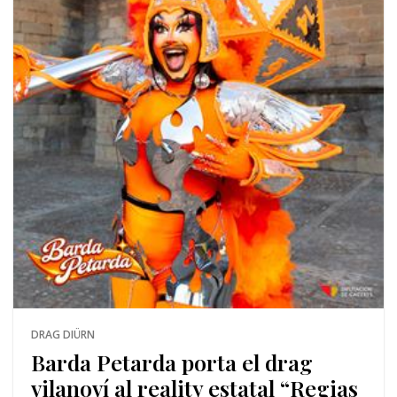
DRAG DIÜRN
Barda Petarda porta el drag
vilanoví al reality estatal “Regias