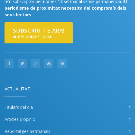
te’n subscriptor per només 1€ setmanal sense permanència.
El
periodisme de proximitat necessita del compromís dels
seus lectors.
SUBSCRIU-TE ARA!
AL PERIODISME LOCAL
ACTUALITAT
Titulars del dia
Articles d'opinió
Reportatges Setmanals