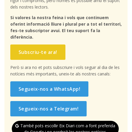
rigor i compromís, però només és possible amb el suport
dels nostres lectors.
Si valores la nostra feina i vols que continuem
oferint informació lliure i plural per a tot el territori,
fes-te subscriptor avui. El teu suport fa la
diferència.
Subscriu-te ara!
Però si ara no et pots subscriure i vols seguir al dia de les
notícies més importants, uneix-te als nostres canals:
Segueix-nos a WhatsApp!
Segueix-nos a Telegram!
També pots escollir Eix Diari com a font preferida
de Google i no perdre't les nostres notícies