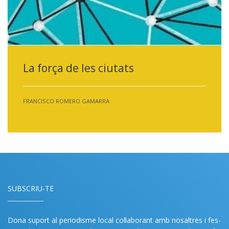
La força de les ciutats
FRANCISCO ROMERO GAMARRA
SUBSCRIU-TE
Dona suport al periodisme local col·laborant amb nosaltres i fes-