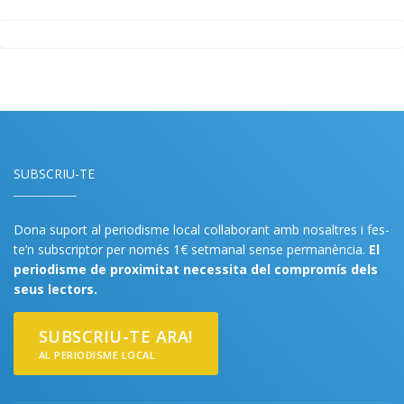
SUBSCRIU-TE
Dona suport al periodisme local col·laborant amb nosaltres i fes-
te’n subscriptor per només 1€ setmanal sense permanència.
El
periodisme de proximitat necessita del compromís dels
seus lectors.
SUBSCRIU-TE ARA!
AL PERIODISME LOCAL