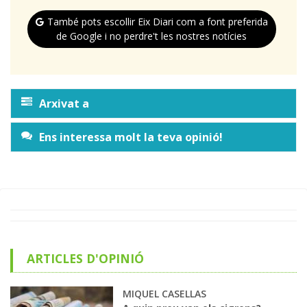
També pots escollir Eix Diari com a font preferida
de Google i no perdre't les nostres notícies
Arxivat a
Ens interessa molt la teva opinió!
ARTICLES D'OPINIÓ
MIQUEL CASELLAS