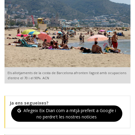
Els allotjaments de la costa de Barcelona afronten l'agost amb ocupacions
d'entre el 70 i el 90%. ACN
Ja ens segueixes?
Afegeix Eix Diari com a mitjà preferit a Google i
no perdre't les nostres notícies