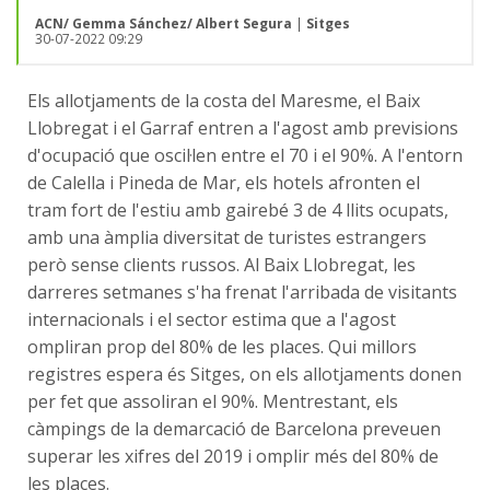
ACN/ Gemma Sánchez/ Albert Segura
|
Sitges
30-07-2022 09:29
Els allotjaments de la costa del Maresme, el Baix
Llobregat i el Garraf entren a l'agost amb previsions
d'ocupació que oscil·len entre el 70 i el 90%. A l'entorn
de Calella i Pineda de Mar, els hotels afronten el
tram fort de l'estiu amb gairebé 3 de 4 llits ocupats,
amb una àmplia diversitat de turistes estrangers
però sense clients russos. Al Baix Llobregat, les
darreres setmanes s'ha frenat l'arribada de visitants
internacionals i el sector estima que a l'agost
ompliran prop del 80% de les places. Qui millors
registres espera és Sitges, on els allotjaments donen
per fet que assoliran el 90%. Mentrestant, els
càmpings de la demarcació de Barcelona preveuen
superar les xifres del 2019 i omplir més del 80% de
les places.