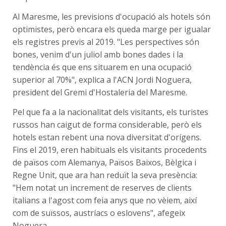
Al Maresme, les previsions d'ocupació als hotels són
optimistes, però encara els queda marge per igualar
els registres previs al 2019. "Les perspectives són
bones, venim d'un juliol amb bones dades i la
tendència és que ens situarem en una ocupació
superior al 70%", explica a l'ACN Jordi Noguera,
president del Gremi d'Hostaleria del Maresme.
Pel que fa a la nacionalitat dels visitants, els turistes
russos han caigut de forma considerable, però els
hotels estan rebent una nova diversitat d'orígens.
Fins el 2019, eren habituals els visitants procedents
de països com Alemanya, Països Baixos, Bèlgica i
Regne Unit, que ara han reduït la seva presència:
"Hem notat un increment de reserves de clients
italians a l'agost com feia anys que no vèiem, així
com de suïssos, austríacs o eslovens", afegeix
Noguera.