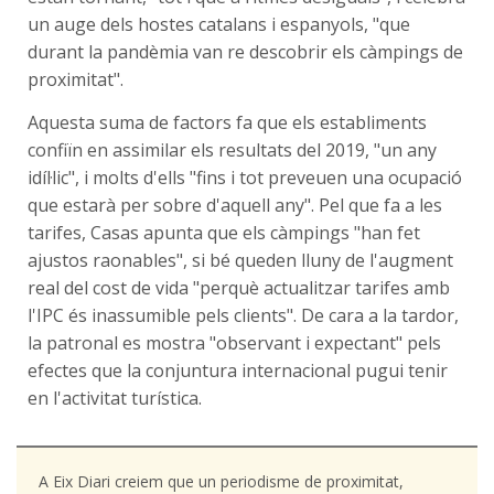
un auge dels hostes catalans i espanyols, "que
durant la pandèmia van re descobrir els càmpings de
proximitat".
Aquesta suma de factors fa que els establiments
confiïn en assimilar els resultats del 2019, "un any
idíl·lic", i molts d'ells "fins i tot preveuen una ocupació
que estarà per sobre d'aquell any". Pel que fa a les
tarifes, Casas apunta que els càmpings "han fet
ajustos raonables", si bé queden lluny de l'augment
real del cost de vida "perquè actualitzar tarifes amb
l'IPC és inassumible pels clients". De cara a la tardor,
la patronal es mostra "observant i expectant" pels
efectes que la conjuntura internacional pugui tenir
en l'activitat turística.
A Eix Diari creiem que un periodisme de proximitat,