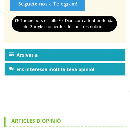
Segueix-nos a Telegram!
També pots escollir Eix Diari com a font preferida
de Google i no perdre't les nostres notícies
Arxivat a
Ens interessa molt la teva opinió!
ARTICLES D'OPINIÓ