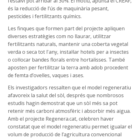
l’estalvi pot arribar al 30%. El motiu, apunta el CREAF,
és la reducció de l’ús de maquinària pesant,
pesticides i fertilitzants químics.
Les finques que formen part del projecte apliquen
diverses estratègies com no llaurar, utilitzar
fertilitzants naturals, mantenir una coberta vegetal
verda o seca tot l'any, instal·lar hotels per a insectes
o col·locar bandes florals entre hortalisses. També
aposten per fertilitzar la terra amb adob procedent
de femta d’ovelles, vaques i ases.
Els investigadors ressalten que el model regeneratiu
afavoreix la salut del sòl, després que nombrosos
estudis hagin demostrat que un sòl més sa pot
retenir més carboni atmosfèric i absorbir més aigua.
Amb el projecte Regenera.cat, celebren haver
constatat que el model regeneratiu permet igualar el
volum de producció de l’agricultura convencional