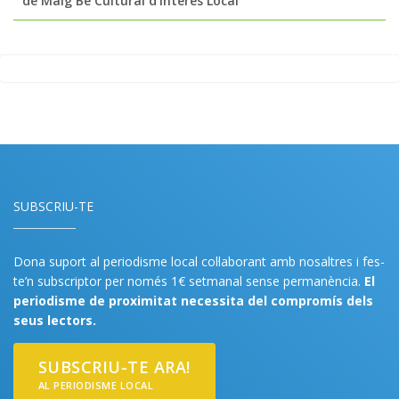
de Maig Bé Cultural d’Interès Local
SUBSCRIU-TE
Dona suport al periodisme local col·laborant amb nosaltres i fes-
te’n subscriptor per només 1€ setmanal sense permanència.
El
periodisme de proximitat necessita del compromís dels
seus lectors.
SUBSCRIU-TE ARA!
AL PERIODISME LOCAL