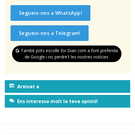
Segueix-nos a WhatsApp!
Segueix-nos a Telegram!
També pots escollir Eix Diari com a font preferida
de Google i no perdre't les nostres notícies
Arxivat a
Ens interessa molt la teva opinió!