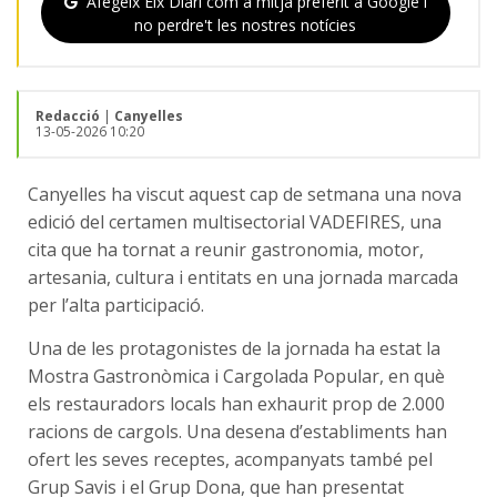
Afegeix Eix Diari com a mitjà preferit a Google i
no perdre't les nostres notícies
Redacció
|
Canyelles
13-05-2026 10:20
Canyelles ha viscut aquest cap de setmana una nova
edició del certamen multisectorial VADEFIRES, una
cita que ha tornat a reunir gastronomia, motor,
artesania, cultura i entitats en una jornada marcada
per l’alta participació.
Una de les protagonistes de la jornada ha estat la
Mostra Gastronòmica i Cargolada Popular, en què
els restauradors locals han exhaurit prop de 2.000
racions de cargols. Una desena d’establiments han
ofert les seves receptes, acompanyats també pel
Grup Savis i el Grup Dona, que han presentat