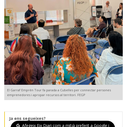
El Garraf Emprèn Tour fa parada a Cubelles per connectar persones
emprenedores i apropar recursos al territori. FEGP
Ja ens segueixes?
Afegeix Eix Diari com a mitjà preferit a Google i