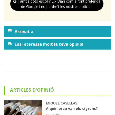
També pots escollir Eix Diari com a font preferida
de Google i no perdre't les nostres notícies
Arxivat a
Ens interessa molt la teva opinió!
ARTICLES D'OPINIÓ
MIQUEL CASELLAS
A quin preu van els cigrons?