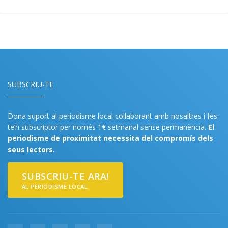
SUBSCRIU-TE
Dona suport al periodisme local col·laborant amb nosaltres i fes-
te’n subscriptor per només 1€ setmanal sense permanència.
El
periodisme de proximitat necessita del compromís dels
seus lectors.
SUBSCRIU-TE ARA!
AL PERIODISME LOCAL