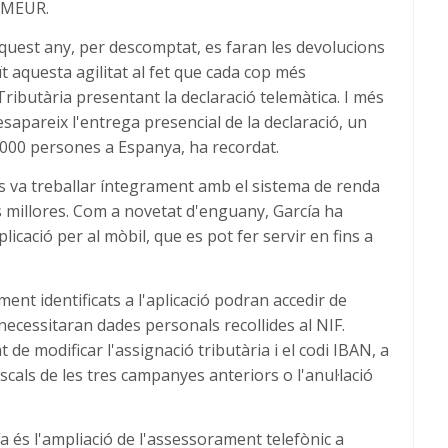
1 MEUR.
quest any, per descomptat, es faran les devolucions
t aquesta agilitat al fet que cada cop més
 Tributària presentant la declaració telemàtica. I més
apareix l'entrega presencial de la declaració, un
.000 persones a Espanya, ha recordat.
es va treballar íntegrament amb el sistema de renda
millores. Com a novetat d'enguany, García ha
icació per al mòbil, que es pot fer servir en fins a
ent identificats a l'aplicació podran accedir de
necessitaran dades personals recollides al NIF.
t de modificar l'assignació tributària i el codi IBAN, a
scals de les tres campanyes anteriors o l'anul·lació
a és l'ampliació de l'assessorament telefònic a