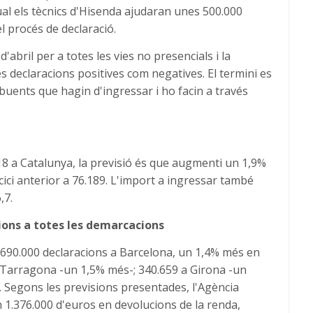
ual els tècnics d'Hisenda ajudaran unes 500.000
l procés de declaració.
'abril per a totes les vies no presencials i la
 les declaracions positives com negatives. El termini es
ribuents que hagin d'ingressar i ho facin a través
018 a Catalunya, la previsió és que augmenti un 1,9%
cici anterior a 76.189. L'import a ingressar també
,7.
ons a totes les demarcacions
90.000 declaracions a Barcelona, ​​un 1,4% més en
e Tarragona -un 1,5% més-; 340.659 a Girona -un
. Segons les previsions presentades, l'Agència
n 1.376.000 d'euros en devolucions de la renda,