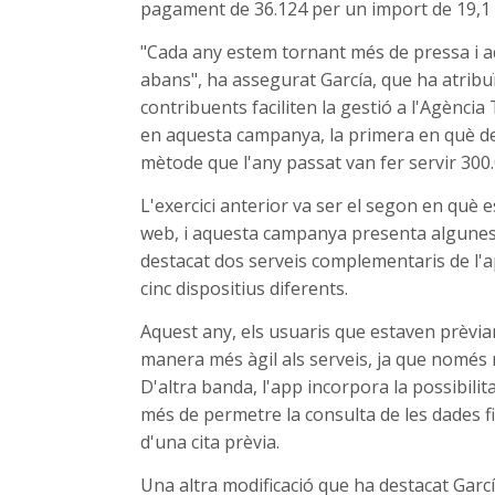
pagament de 36.124 per un import de 19,
"Cada any estem tornant més de pressa i a
abans", ha assegurat García, que ha atribuï
contribuents faciliten la gestió a l'Agència
en aquesta campanya, la primera en què des
mètode que l'any passat van fer servir 300
L'exercici anterior va ser el segon en què 
web, i aquesta campanya presenta algunes 
destacat dos serveis complementaris de l'apl
cinc dispositius diferents.
Aquest any, els usuaris que estaven prèviam
manera més àgil als serveis, ja que només 
D'altra banda, l'app incorpora la possibilita
més de permetre la consulta de les dades fi
d'una cita prèvia.
Una altra modificació que ha destacat Garcí