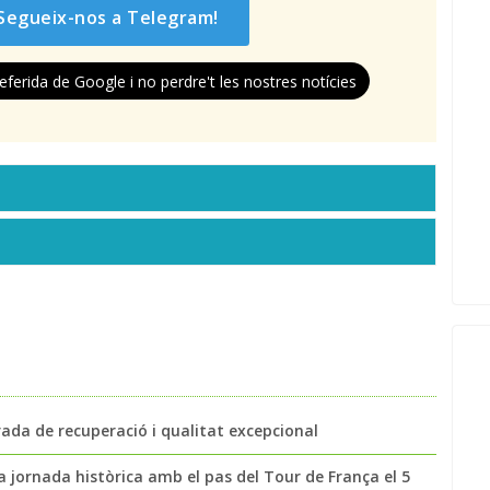
Segueix-nos a Telegram!
eferida de Google i no perdre't les nostres notícies
rada de recuperació i qualitat excepcional
na jornada històrica amb el pas del Tour de França el 5