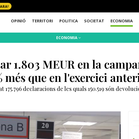
 ARA!
OPINIÓ
TERRITORI
POLITICA
SOCIETAT
ECONOMIA
ECONOMIA
ar 1.803 MEUR en la campan
 més que en l'exercici anter
at 175.796 declaracions de les quals 150.519 són devoluc