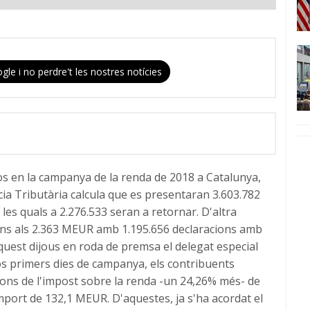
gle i no perdre't les nostres notícies
os en la campanya de la renda de 2018 a Catalunya,
cia Tributària calcula que es presentaran 3.603.782
les quals a 2.276.533 seran a retornar. D'altra
 fins als 2.363 MEUR amb 1.195.656 declaracions amb
quest dijous en roda de premsa el delegat especial
 dos primers dies de campanya, els contribuents
ions de l'impost sobre la renda -un 24,26% més- de
mport de 132,1 MEUR. D'aquestes, ja s'ha acordat el