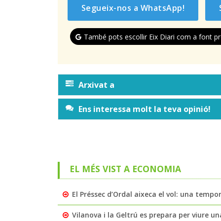
Segueix-nos a WhatsApp!
També pots escollir Eix Diari com a font pr
Arxivat a
Ens interessa molt la teva opinió!
EL MÉS VIST A ECONOMIA
El Préssec d’Ordal aixeca el vol: una tempo
Vilanova i la Geltrú es prepara per viure u