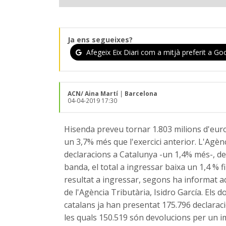
Ja ens segueixes?
Afegeix Eix Diari com a mitjà preferit a Goo
ACN/ Aina Martí
|
Barcelona
04-04-2019 17:30
Hisenda preveu tornar 1.803 milions d'eur
un 3,7% més que l'exercici anterior. L'Agèn
declaracions a Catalunya -un 1,4% més-, de 
banda, el total a ingressar baixa un 1,4 %
resultat a ingressar, segons ha informat a
de l'Agència Tributària, Isidro García. Els
catalans ja han presentat 175.796 declarac
les quals 150.519 són devolucions per un i