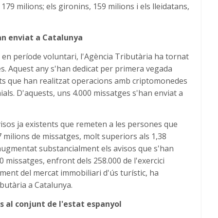
9 milions; els gironins, 159 milions i els lleidatans,
an enviat a Catalunya
en període voluntari, l'Agència Tributària ha tornat
s. Aquest any s'han dedicat per primera vegada
nts que han realitzat operacions amb criptomonedes
als. D'aquests, uns 4.000 missatges s'han enviat a
visos ja existents que remeten a les persones que
7 milions de missatges, molt superiors als 1,38
 augmentat substancialment els avisos que s'han
missatges, enfront dels 258.000 de l'exercici
ment del mercat immobiliari d'ús turístic, ha
ibutària a Catalunya.
s al conjunt de l'estat espanyol