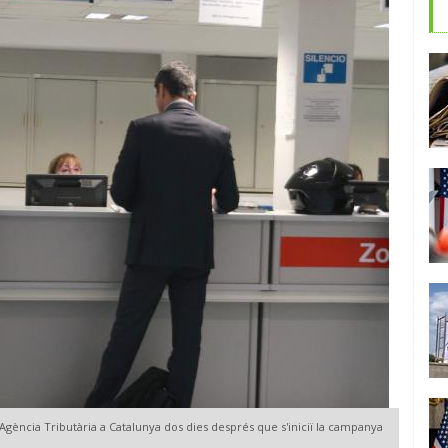
'Agència Tributària a Catalunya dos dies després que s'iniciï la campanya