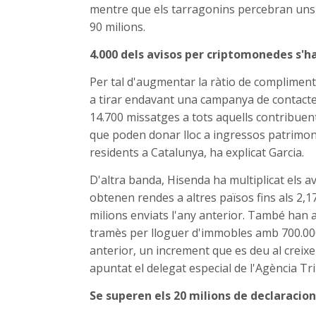
mentre que els tarragonins percebran uns 17
90 milions.
4.000 dels avisos per criptomonedes s'h
Per tal d'augmentar la ràtio de compliment 
a tirar endavant una campanya de contacte
14.700 missatges a tots aquells contribue
que poden donar lloc a ingressos patrimoni
residents a Catalunya, ha explicat Garcia.
D'altra banda, Hisenda ha multiplicat els a
obtenen rendes a altres països fins als 2,1
milions enviats l'any anterior. També han
tramès per lloguer d'immobles amb 700.000 
anterior, un increment que es deu al creixe
apuntat el delegat especial de l'Agència Tr
Se superen els 20 milions de declaracion