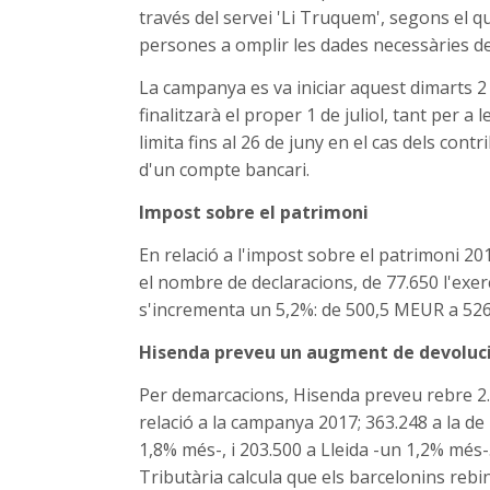
través del servei 'Li Truquem', segons el q
persones a omplir les dades necessàries de
La campanya es va iniciar aquest dimarts 2 d
finalitzarà el proper 1 de juliol, tant per a
limita fins al 26 de juny en el cas dels cont
d'un compte bancari.
Impost sobre el patrimoni
En relació a l'impost sobre el patrimoni 2
el nombre de declaracions, de 77.650 l'exer
s'incrementa un 5,2%: de 500,5 MEUR a 526
Hisenda preveu un augment de devoluci
Per demarcacions, Hisenda preveu rebre 2.6
relació a la campanya 2017; 363.248 a la d
1,8% més-, i 203.500 a Lleida -un 1,2% més-
Tributària calcula que els barcelonins rebi