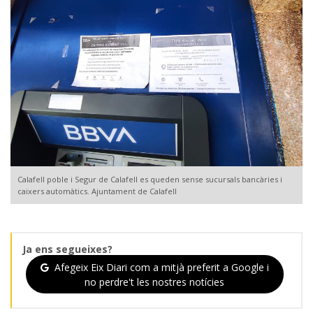
Calafell poble i Segur de Calafell es queden sense sucursals bancàries i
caixers automàtics. Ajuntament de Calafell
Ja ens segueixes?
Afegeix Eix Diari com a mitjà preferit a Google i
no perdre't les nostres notícies