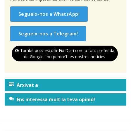
Segueix-nos a WhatsApp!
Segueix-nos a Telegram!
També pots escollir Eix Diari com a font preferida
de Google i no perdre't les nostres notícies
Arxivat a
Ens interessa molt la teva opinió!