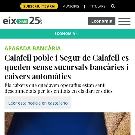
SUBSCRIU-TE ARA!
MUNICIPIS
|
TITULARS
Economia
ECONOMIA
APAGADA BANCÀRIA
Calafell poble i Segur de Calafell es
queden sense sucursals bancàries i
caixers automàtics
Els caixers que quedaven operatius estan sent
desconnectats per les entitats en els darrers dies
Leer esta noticia en castellano