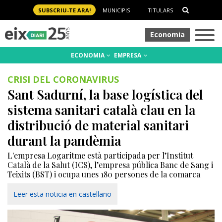
SUBSCRIU-TE ARA!
MUNICIPIS
|
TITULARS
Economia
ECONOMIA
EMPRESA
CRISI DEL CORONAVIRUS
Sant Sadurní, la base logística del
sistema sanitari català clau en la
distribució de material sanitari
durant la pandèmia
L'empresa Logaritme està participada per l’Institut
Català de la Salut (ICS), l’empresa pública Banc de Sang i
Teixits (BST) i ocupa unes 180 persones de la comarca
Leer esta noticia en castellano