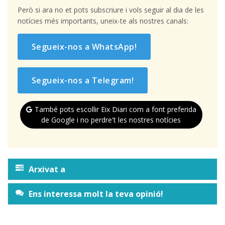
Però si ara no et pots subscriure i vols seguir al dia de les
notícies més importants, uneix-te als nostres canals:
Segueix-nos a WhatsApp!
Segueix-nos a Telegram!
També pots escollir Eix Diari com a font preferida
de Google i no perdre't les nostres notícies
Arxivat a
Ens interessa molt la teva opinió!