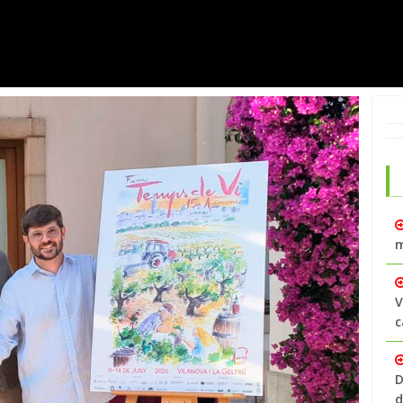
m
V
c
D
d