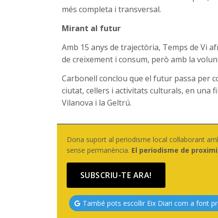
més completa i transversal.
Mirant al futur
Amb 15 anys de trajectòria, Temps de Vi a
de creixement i consum, però amb la volunt
Carbonell conclou que el futur passa per con
ciutat, cellers i activitats culturals, en un
Vilanova i la Geltrú.
Dona suport al periodisme local col·laborant am
sense permanència.
El periodisme de proximi
SUBSCRIU-TE ARA!
També pots escollir Eix Diari com a font pr