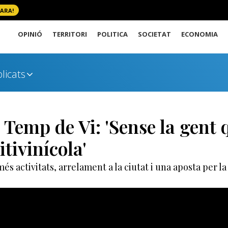
 ARA!
OPINIÓ
TERRITORI
POLITICA
SOCIETAT
ECONOMIA
licats
 Temp de Vi: 'Sense la gent 
itivinícola'
és activitats, arrelament a la ciutat i una aposta per l