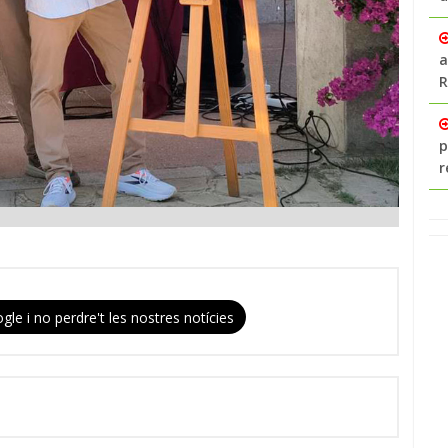
a
R
p
r
gle i no perdre't les nostres notícies