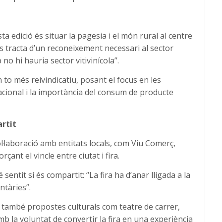
 edició és situar la pagesia i el món rural al centre
es tracta d’un reconeixement necessari al sector
no hi hauria sector vitivinícola”.
 to més reivindicatiu, posant el focus en les
eracional i la importància del consum de producte
artit
l·laboració amb entitats locals, com Viu Comerç,
rçant el vincle entre ciutat i fira.
sentit si és compartit: “La fira ha d’anar lligada a la
entàries”.
 també propostes culturals com teatre de carrer,
mb la voluntat de convertir la fira en una experiència