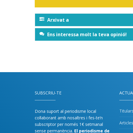
Arxivat a
Ens interessa molt la teva opinió!
SUBSCRIU-TE
ACTUA
Titular
Dona suport al periodisme local
col·laborant amb nosaltres i fes-te’n
Article
subscriptor per només 1€ setmanal
sense permanència.
El periodisme de