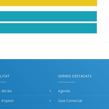
LITAT
SERVEIS DESTACATS
s del dia
Agenda
s d'opinió
Guia Comercial