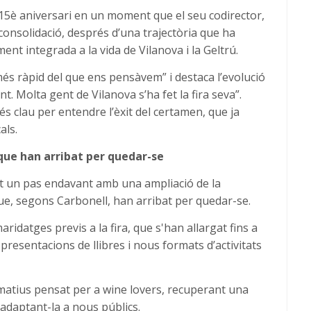
15è aniversari en un moment que el seu codirector,
 consolidació, després d’una trajectòria que ha
ent integrada a la vida de Vilanova i la Geltrú.
s ràpid del que ens pensàvem” i destaca l’evolució
. Molta gent de Vilanova s’ha fet la fira seva”.
s clau per entendre l’èxit del certamen, que ja
als.
que han arribat per quedar-se
fet un pas endavant amb una ampliació de la
que, segons Carbonell, han arribat per quedar-se.
aridatges previs a la fira, que s'han allargat fins a
presentacions de llibres i nous formats d’activitats
matius pensat per a wine lovers, recuperant una
i adaptant-la a nous públics.