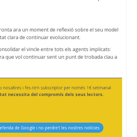
fronta ara un moment de reflexió sobre el seu model
at clara de continuar evolucionant.
solidar el vincle entre tots els agents implicats:
a fira que vol continuar sent un punt de trobada clau a
b nosaltres i fes-te’n subscriptor per només 1€ setmanal
tat necessita del compromís dels seus lectors.
eferida de Google i no perdre't les nostres notícies