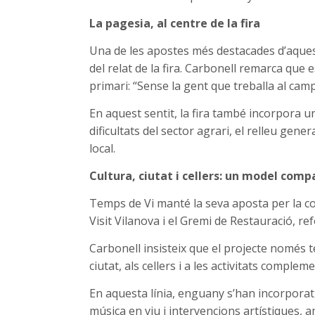
La pagesia, al centre de la fira
Una de les apostes més destacades d’aquesta
del relat de la fira. Carbonell remarca que 
primari: “Sense la gent que treballa al camp 
En aquest sentit, la fira també incorpora un
dificultats del sector agrari, el relleu gen
local.
Cultura, ciutat i cellers: un model comp
Temps de Vi manté la seva aposta per la co
Visit Vilanova i el Gremi de Restauració, refo
Carbonell insisteix que el projecte només té 
ciutat, als cellers i a les activitats complem
En aquesta línia, enguany s’han incorporat
música en viu i intervencions artístiques, a