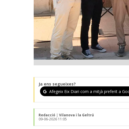
Ja ens segueixes?
Afegeix Eix Diari com a mitjà preferit a Goo
Redacció
|
Vilanova i la Geltrú
09-06-2026 11:05