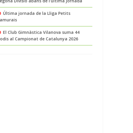
egona Divisió abans de l’última jornada
Última jornada de la Lliga Petits
amurais
El Club Gimnàstica Vilanova suma 44
odis al Campionat de Catalunya 2026