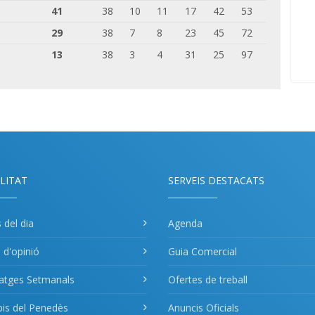
41
38
10
11
17
42
53
29
38
7
8
23
45
72
13
38
3
4
31
25
97
LITAT
SERVEIS DESTACATS
s del dia
Agenda
s d'opinió
Guia Comercial
atges Setmanals
Ofertes de treball
pis del Penedès
Anuncis Oficials