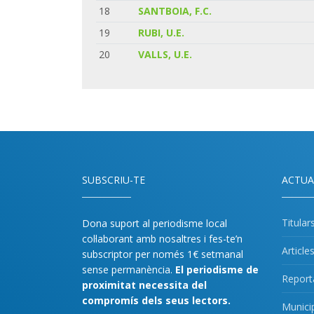
18
SANTBOIA, F.C.
19
RUBI, U.E.
20
VALLS, U.E.
SUBSCRIU-TE
ACTUA
Titular
Dona suport al periodisme local
col·laborant amb nosaltres i fes-te’n
Article
subscriptor per només 1€ setmanal
sense permanència.
El periodisme de
Report
proximitat necessita del
compromís dels seus lectors.
Munici