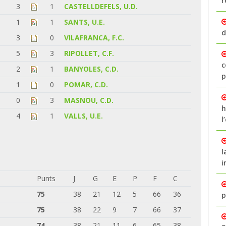
r
3
1
CASTELLDEFELS, U.D.
1
1
SANTS, U.E.
d
3
0
VILAFRANCA, F.C.
5
3
RIPOLLET, C.F.
c
2
1
BANYOLES, C.D.
p
1
0
POMAR, C.D.
0
3
MASNOU, C.D.
h
4
1
VALLS, U.E.
l
l
i
Punts
J
G
E
P
F
C
75
38
21
12
5
66
36
p
75
38
22
9
7
66
37
74
38
21
11
6
65
38