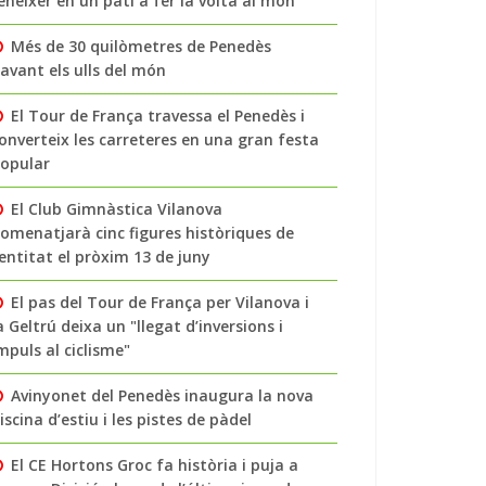
enéixer en un pati a fer la volta al món
Més de 30 quilòmetres de Penedès
avant els ulls del món
El Tour de França travessa el Penedès i
onverteix les carreteres en una gran festa
opular
El Club Gimnàstica Vilanova
omenatjarà cinc figures històriques de
’entitat el pròxim 13 de juny
El pas del Tour de França per Vilanova i
a Geltrú deixa un "llegat d’inversions i
mpuls al ciclisme"
Avinyonet del Penedès inaugura la nova
iscina d’estiu i les pistes de pàdel
El CE Hortons Groc fa història i puja a