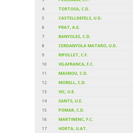
4
TORTOSA, C.D.
5
CASTELLDEFELS, U.D.
6
PRAT, A.E.
7
BANYOLES, C.D.
8
CERDANYOLA MATARO, U.D.
9
RIPOLLET, C.F.
10
VILAFRANCA, F.C.
11
MASNOU, C.D.
12
MORELL, C.D.
13
VIC, U.E.
14
SANTS, U.E.
15
POMAR, C.D.
16
MARTINENC, F.C.
17
HORTA, U.AT.