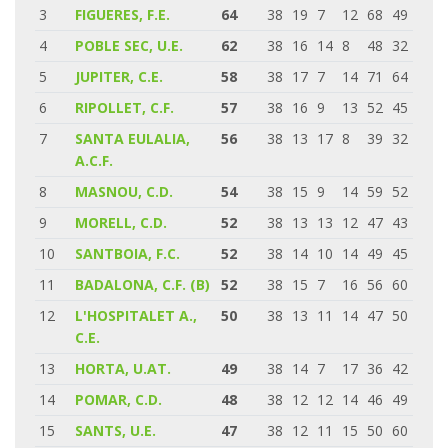
3
FIGUERES, F.E.
64
38
19
7
12
68
49
4
POBLE SEC, U.E.
62
38
16
14
8
48
32
5
JUPITER, C.E.
58
38
17
7
14
71
64
6
RIPOLLET, C.F.
57
38
16
9
13
52
45
7
SANTA EULALIA,
56
38
13
17
8
39
32
A.C.F.
8
MASNOU, C.D.
54
38
15
9
14
59
52
9
MORELL, C.D.
52
38
13
13
12
47
43
10
SANTBOIA, F.C.
52
38
14
10
14
49
45
11
BADALONA, C.F. (B)
52
38
15
7
16
56
60
12
L'HOSPITALET A.,
50
38
13
11
14
47
50
C.E.
13
HORTA, U.AT.
49
38
14
7
17
36
42
14
POMAR, C.D.
48
38
12
12
14
46
49
15
SANTS, U.E.
47
38
12
11
15
50
60