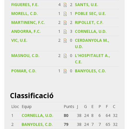
FIGUERES, F.E.
4
2
SANTS, U.E.
MORELL, C.D.
1
1
POBLE SEC, U.E.
MARTINENC, F.C.
2
2
RIPOLLET, C.F.
ANDORRA, F.C.
1
3
CORNELLA, U.D.
VIC, U.E.
2
0
CERDANYOLA M.,
U.D.
MASNOU, C.D.
2
0
L'HOSPITALET A.,
C.E.
POMAR, C.D.
1
0
BANYOLES, C.D.
Classificació
Lloc
Equip
Punts
J
G
E
P
F
C
1
CORNELLA, U.D.
80
38
24
8
6
64
32
2
BANYOLES, C.D.
79
38
24
7
7
65
32