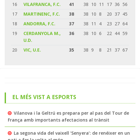
16
VILAFRANCA, F.C.
41
38
10
11
17
36
56
17
MARTINENC, F.C.
38
38
10
8
20
37
45
18
ANDORRA, F.C.
37
38
11
4
23
27
64
19
CERDANYOLA M.,
36
38
10
6
22
44
59
U.D.
20
VIC, U.E.
35
38
9
8
21
37
67
EL MÉS VIST A ESPORTS
Vilanova i la Geltrú es prepara per al pas del Tour de
França amb importants afectacions al trànsit
La segona vida del vaixell ‘Senyera’: de renéixer en un
pati a fer la volta al món