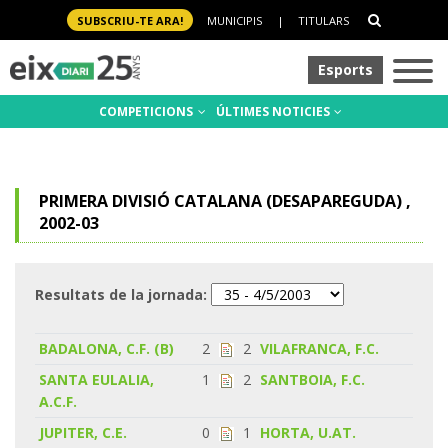
SUBSCRIU-TE ARA!
MUNICIPIS
|
TITULARS
Esports
COMPETICIONS
ÚLTIMES NOTICIES
PRIMERA DIVISIÓ CATALANA (DESAPAREGUDA) ,
2002-03
Resultats de la jornada:
BADALONA, C.F. (B)
2
2
VILAFRANCA, F.C.
SANTA EULALIA,
1
2
SANTBOIA, F.C.
A.C.F.
JUPITER, C.E.
0
1
HORTA, U.AT.