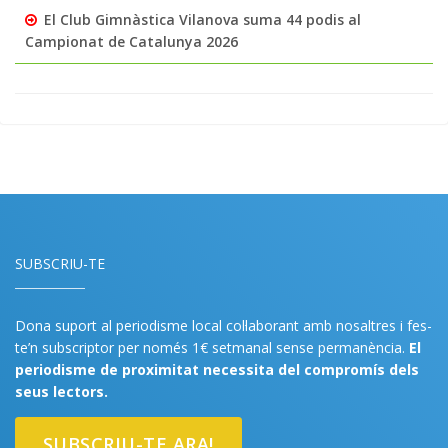
El Club Gimnàstica Vilanova suma 44 podis al
Campionat de Catalunya 2026
SUBSCRIU-TE
Dona suport al periodisme local col·laborant amb nosaltres i fes-
te’n subscriptor per només 1€ setmanal sense permanència.
El
periodisme de proximitat necessita del compromís dels
seus lectors.
SUBSCRIU-TE ARA!