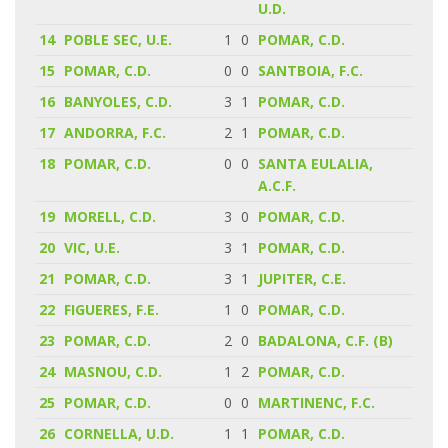
U.D.
14
POBLE SEC, U.E.
1
0
POMAR, C.D.
15
POMAR, C.D.
0
0
SANTBOIA, F.C.
16
BANYOLES, C.D.
3
1
POMAR, C.D.
17
ANDORRA, F.C.
2
1
POMAR, C.D.
18
POMAR, C.D.
0
0
SANTA EULALIA,
A.C.F.
19
MORELL, C.D.
3
0
POMAR, C.D.
20
VIC, U.E.
3
1
POMAR, C.D.
21
POMAR, C.D.
3
1
JUPITER, C.E.
22
FIGUERES, F.E.
1
0
POMAR, C.D.
23
POMAR, C.D.
2
0
BADALONA, C.F. (B)
24
MASNOU, C.D.
1
2
POMAR, C.D.
25
POMAR, C.D.
0
0
MARTINENC, F.C.
26
CORNELLA, U.D.
1
1
POMAR, C.D.