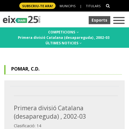
SUBSCRIU-TE ARA!
MUNICIPIS
|
TITULARS
Esports
COMPETICIONS
Primera divisió Catalana (desapareguda) , 2002-03
ÚLTIMES NOTICIES
POMAR, C.D.
Primera divisió Catalana
(desapareguda) , 2002-03
Clasificació: 14