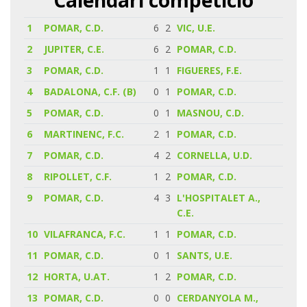
1
POMAR, C.D.
6
2
VIC, U.E.
2
JUPITER, C.E.
6
2
POMAR, C.D.
3
POMAR, C.D.
1
1
FIGUERES, F.E.
4
BADALONA, C.F. (B)
0
1
POMAR, C.D.
5
POMAR, C.D.
0
1
MASNOU, C.D.
6
MARTINENC, F.C.
2
1
POMAR, C.D.
7
POMAR, C.D.
4
2
CORNELLA, U.D.
8
RIPOLLET, C.F.
1
2
POMAR, C.D.
9
POMAR, C.D.
4
3
L'HOSPITALET A.,
C.E.
10
VILAFRANCA, F.C.
1
1
POMAR, C.D.
11
POMAR, C.D.
0
1
SANTS, U.E.
12
HORTA, U.AT.
1
2
POMAR, C.D.
13
POMAR, C.D.
0
0
CERDANYOLA M.,