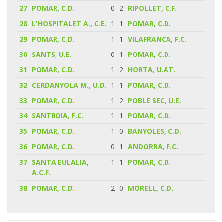
27
POMAR, C.D.
0
2
RIPOLLET, C.F.
28
L'HOSPITALET A., C.E.
1
1
POMAR, C.D.
29
POMAR, C.D.
1
1
VILAFRANCA, F.C.
30
SANTS, U.E.
0
1
POMAR, C.D.
31
POMAR, C.D.
1
2
HORTA, U.AT.
32
CERDANYOLA M., U.D.
1
1
POMAR, C.D.
33
POMAR, C.D.
1
2
POBLE SEC, U.E.
34
SANTBOIA, F.C.
1
1
POMAR, C.D.
35
POMAR, C.D.
1
0
BANYOLES, C.D.
36
POMAR, C.D.
0
1
ANDORRA, F.C.
37
SANTA EULALIA,
1
1
POMAR, C.D.
A.C.F.
38
POMAR, C.D.
2
0
MORELL, C.D.