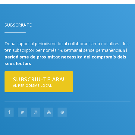
SUBSCRIU-TE
Dona suport al periodisme local col·laborant amb nosaltres i fes-
te’n subscriptor per només 1€ setmanal sense permanència.
El
periodisme de proximitat necessita del compromís dels
seus lectors.
SUBSCRIU-TE ARA!
AL PERIODISME LOCAL