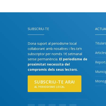
SUBSCRIU-TE
ACTUA
Titular
Dona suport al periodisme local
col·laborant amb nosaltres i fes-te’n
Article
subscriptor per només 1€ setmanal
sense permanència.
El periodisme de
Report
proximitat necessita del
compromís dels seus lectors.
Munici
Monogr
SUBSCRIU-TE ARA!
AL PERIODISME LOCAL