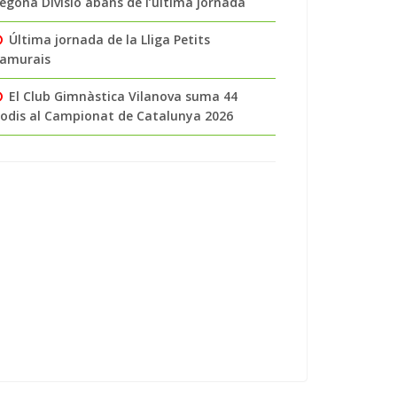
egona Divisió abans de l’última jornada
Última jornada de la Lliga Petits
amurais
El Club Gimnàstica Vilanova suma 44
odis al Campionat de Catalunya 2026