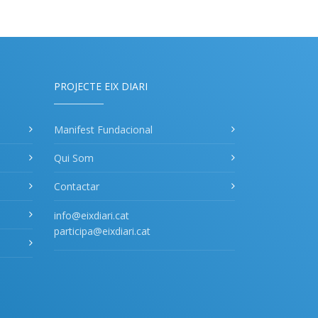
PROJECTE EIX DIARI
Manifest Fundacional
Qui Som
Contactar
info@eixdiari.cat
participa@eixdiari.cat