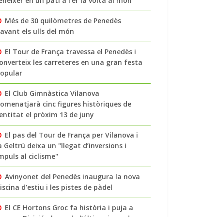
enéixer en un pati a fer la volta al món
Més de 30 quilòmetres de Penedès
avant els ulls del món
El Tour de França travessa el Penedès i
onverteix les carreteres en una gran festa
opular
El Club Gimnàstica Vilanova
omenatjarà cinc figures històriques de
’entitat el pròxim 13 de juny
El pas del Tour de França per Vilanova i
a Geltrú deixa un "llegat d’inversions i
mpuls al ciclisme"
Avinyonet del Penedès inaugura la nova
iscina d’estiu i les pistes de pàdel
El CE Hortons Groc fa història i puja a