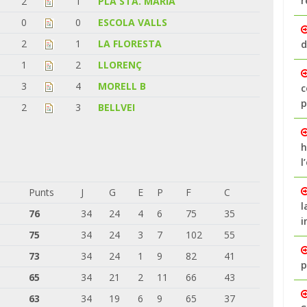
r
2
1
PLA STA. MARIA
0
0
ESCOLA VALLS
2
1
LA FLORESTA
d
1
2
LLORENÇ
3
4
MORELL B
c
p
2
3
BELLVEI
h
l
Punts
J
G
E
P
F
C
l
76
34
24
4
6
75
35
i
75
34
24
3
7
102
55
73
34
24
1
9
82
41
p
65
34
21
2
11
66
43
63
34
19
6
9
65
37