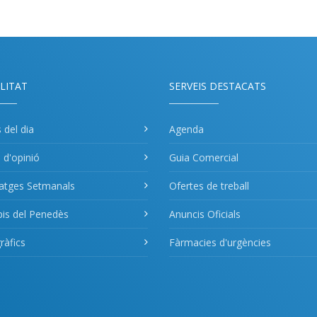
LITAT
SERVEIS DESTACATS
s del dia
Agenda
s d'opinió
Guia Comercial
atges Setmanals
Ofertes de treball
pis del Penedès
Anuncis Oficials
àfics
Fàrmacies d'urgències