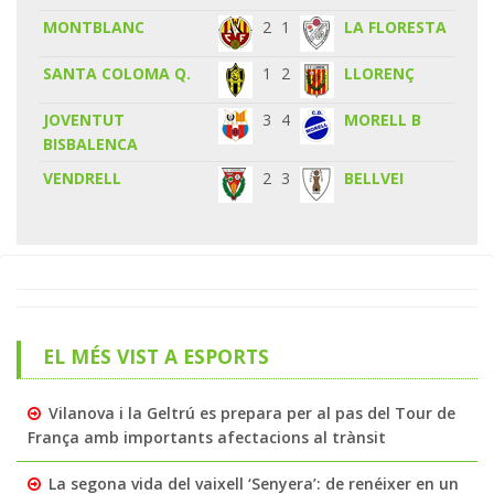
MONTBLANC
2
1
LA FLORESTA
SANTA COLOMA Q.
1
2
LLORENÇ
JOVENTUT
3
4
MORELL B
BISBALENCA
VENDRELL
2
3
BELLVEI
EL MÉS VIST A ESPORTS
Vilanova i la Geltrú es prepara per al pas del Tour de
França amb importants afectacions al trànsit
La segona vida del vaixell ‘Senyera’: de renéixer en un