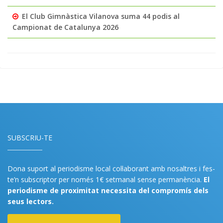
El Club Gimnàstica Vilanova suma 44 podis al
Campionat de Catalunya 2026
SUBSCRIU-TE
Dona suport al periodisme local col·laborant amb nosaltres i fes-
te’n subscriptor per només 1€ setmanal sense permanència.
El
periodisme de proximitat necessita del compromís dels
seus lectors.