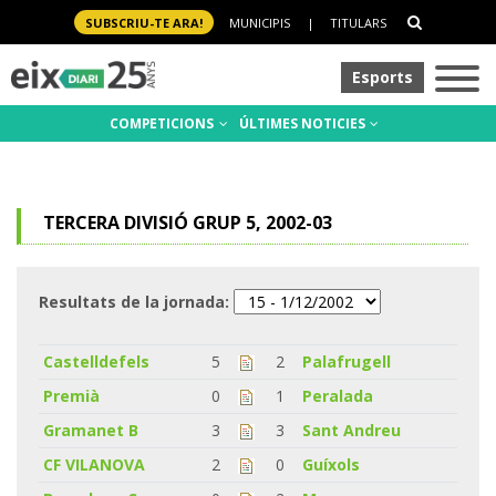
SUBSCRIU-TE ARA!
MUNICIPIS
|
TITULARS
Esports
COMPETICIONS
ÚLTIMES NOTICIES
TERCERA DIVISIÓ GRUP 5, 2002-03
Resultats de la jornada:
Castelldefels
5
2
Palafrugell
Premià
0
1
Peralada
Gramanet B
3
3
Sant Andreu
CF VILANOVA
2
0
Guíxols