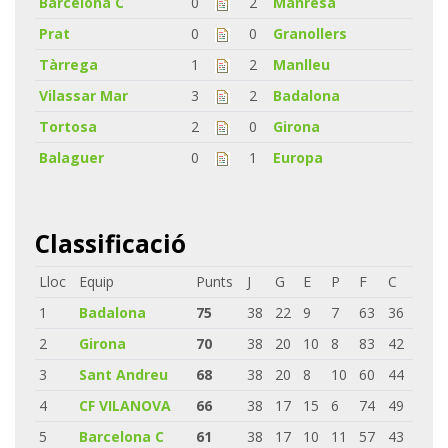
Barcelona C
0
2
Manresa
Prat
0
0
Granollers
Tàrrega
1
2
Manlleu
Vilassar Mar
3
2
Badalona
Tortosa
2
0
Girona
Balaguer
0
1
Europa
Classificació
Lloc
Equip
Punts
J
G
E
P
F
C
1
Badalona
75
38
22
9
7
63
36
2
Girona
70
38
20
10
8
83
42
3
Sant Andreu
68
38
20
8
10
60
44
4
CF VILANOVA
66
38
17
15
6
74
49
5
Barcelona C
61
38
17
10
11
57
43