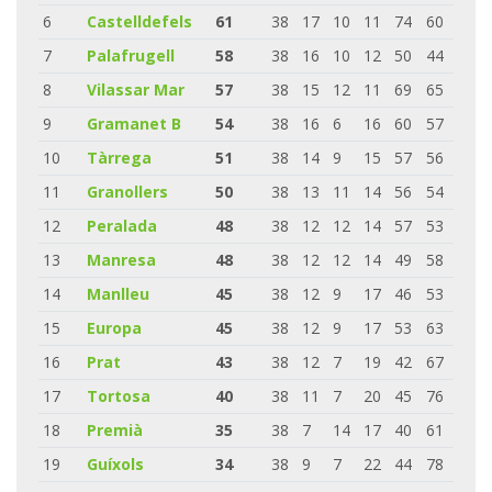
6
Castelldefels
61
38
17
10
11
74
60
7
Palafrugell
58
38
16
10
12
50
44
8
Vilassar Mar
57
38
15
12
11
69
65
9
Gramanet B
54
38
16
6
16
60
57
10
Tàrrega
51
38
14
9
15
57
56
11
Granollers
50
38
13
11
14
56
54
12
Peralada
48
38
12
12
14
57
53
13
Manresa
48
38
12
12
14
49
58
14
Manlleu
45
38
12
9
17
46
53
15
Europa
45
38
12
9
17
53
63
16
Prat
43
38
12
7
19
42
67
17
Tortosa
40
38
11
7
20
45
76
18
Premià
35
38
7
14
17
40
61
19
Guíxols
34
38
9
7
22
44
78