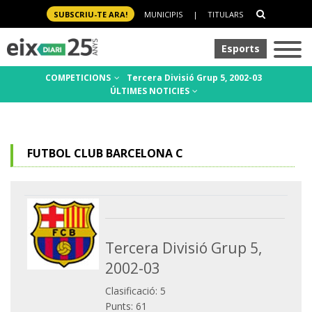
SUBSCRIU-TE ARA!
MUNICIPIS
|
TITULARS
Esports
COMPETICIONS
Tercera Divisió Grup 5, 2002-03
ÚLTIMES NOTICIES
FUTBOL CLUB BARCELONA C
Tercera Divisió Grup 5,
2002-03
Clasificació: 5
Punts: 61