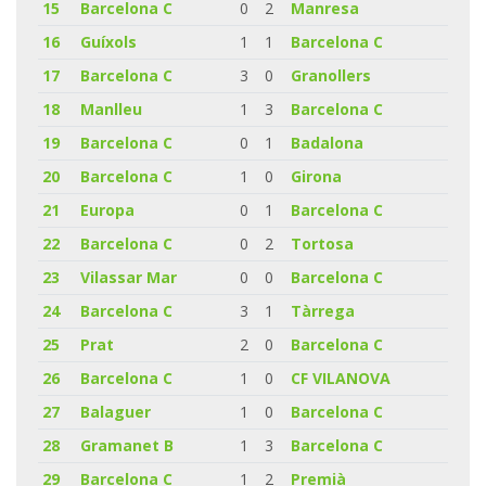
15
Barcelona C
0
2
Manresa
16
Guíxols
1
1
Barcelona C
17
Barcelona C
3
0
Granollers
18
Manlleu
1
3
Barcelona C
19
Barcelona C
0
1
Badalona
20
Barcelona C
1
0
Girona
21
Europa
0
1
Barcelona C
22
Barcelona C
0
2
Tortosa
23
Vilassar Mar
0
0
Barcelona C
24
Barcelona C
3
1
Tàrrega
25
Prat
2
0
Barcelona C
26
Barcelona C
1
0
CF VILANOVA
27
Balaguer
1
0
Barcelona C
28
Gramanet B
1
3
Barcelona C
29
Barcelona C
1
2
Premià