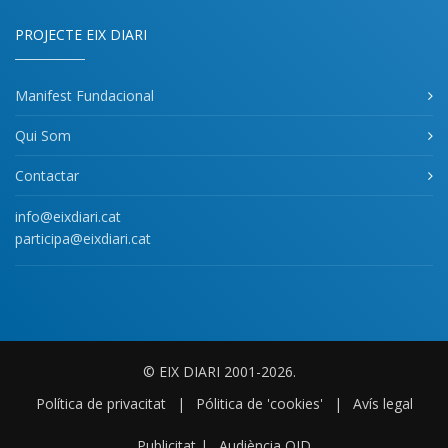
PROJECTE EIX DIARI
Manifest Fundacional
Qui Som
Contactar
info@eixdiari.cat
participa@eixdiari.cat
© EIX DIARI 2001-2026.
Política de privacitat
|
Pólitica de 'cookies'
|
Avís legal
Publicitat
|
Audiència OJD