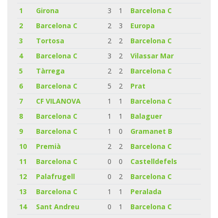
1
Girona
3
1
Barcelona C
2
Barcelona C
2
3
Europa
3
Tortosa
2
2
Barcelona C
4
Barcelona C
3
2
Vilassar Mar
5
Tàrrega
2
2
Barcelona C
6
Barcelona C
5
2
Prat
7
CF VILANOVA
1
1
Barcelona C
8
Barcelona C
1
1
Balaguer
9
Barcelona C
1
0
Gramanet B
10
Premià
2
2
Barcelona C
11
Barcelona C
0
0
Castelldefels
12
Palafrugell
0
2
Barcelona C
13
Barcelona C
1
1
Peralada
14
Sant Andreu
0
1
Barcelona C