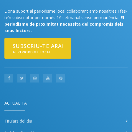
Dona suport al periodisme local col·laborant amb nosaltres i fes-
te’n subscriptor per només 1€ setmanal sense permanència.
El
periodisme de proximitat necessita del compromís dels
seus lectors.
SUBSCRIU-TE ARA!
AL PERIODISME LOCAL
ACTUALITAT
Titulars del dia