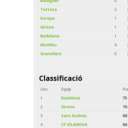
Balaguer
0
Tortosa
2
Europa
1
Girona
1
Badalona
1
Manlleu
4
Granollers
0
Classificació
Lloc
Equip
Pu
1
Badalona
75
2
Girona
70
3
Sant Andreu
68
4
CF VILANOVA
66