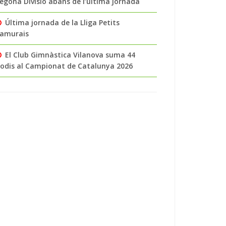
egona Divisió abans de l’última jornada
Última jornada de la Lliga Petits
amurais
El Club Gimnàstica Vilanova suma 44
odis al Campionat de Catalunya 2026