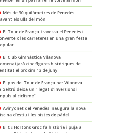
enéixer en un pati a fer la volta al món
Més de 30 quilòmetres de Penedès
avant els ulls del món
El Tour de França travessa el Penedès i
onverteix les carreteres en una gran festa
opular
El Club Gimnàstica Vilanova
omenatjarà cinc figures històriques de
’entitat el pròxim 13 de juny
El pas del Tour de França per Vilanova i
a Geltrú deixa un "llegat d’inversions i
mpuls al ciclisme"
Avinyonet del Penedès inaugura la nova
iscina d’estiu i les pistes de pàdel
El CE Hortons Groc fa història i puja a