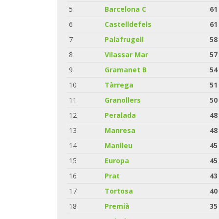
5
Barcelona C
61
6
Castelldefels
61
7
Palafrugell
58
8
Vilassar Mar
57
9
Gramanet B
54
10
Tàrrega
51
11
Granollers
50
12
Peralada
48
13
Manresa
48
14
Manlleu
45
15
Europa
45
16
Prat
43
17
Tortosa
40
18
Premià
35