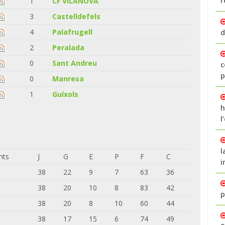
r
1
CF VILANOVA
3
Castelldefels
4
Palafrugell
d
2
Peralada
0
Sant Andreu
c
p
0
Manresa
1
Guíxols
h
l
l
nts
J
G
E
P
F
C
i
38
22
9
7
63
36
38
20
10
8
83
42
p
38
20
8
10
60
44
38
17
15
6
74
49