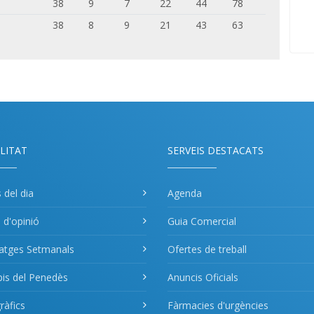
38
9
7
22
44
78
38
8
9
21
43
63
LITAT
SERVEIS DESTACATS
s del dia
Agenda
s d'opinió
Guia Comercial
atges Setmanals
Ofertes de treball
pis del Penedès
Anuncis Oficials
àfics
Fàrmacies d'urgències