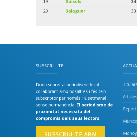
19
Guíxols
34
20
Balaguer
33
SUBSCRIU-TE
ACTUA
Titular
Dona suport al periodisme local
col·laborant amb nosaltres i fes-te’n
Article
subscriptor per només 1€ setmanal
sense permanència.
El periodisme de
Report
proximitat necessita del
compromís dels seus lectors.
Munici
Monogr
SUBSCRIU-TE ARA!