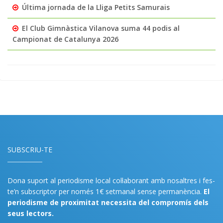
Última jornada de la Lliga Petits Samurais
El Club Gimnàstica Vilanova suma 44 podis al
Campionat de Catalunya 2026
SUBSCRIU-TE
Dona suport al periodisme local col·laborant amb nosaltres i fes-
te’n subscriptor per només 1€ setmanal sense permanència.
El
periodisme de proximitat necessita del compromís dels
seus lectors.