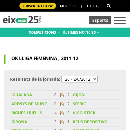
SUBSCRIU-TE ARA!
MUNICIPIS
|
TITULARS
Esports
COMPETICIONS
ÚLTIMES NOTICIES
OK LLIGA FEMENINA , 2011-12
Resultats de la jornada:
IGUALADA
8
2
GIJON
ARENYS DE MUNT
0
2
SFERIC
BIGUES I RIELLS
4
0
VIGO STICK
GIRONA
3
1
REUS DEPORTIVO