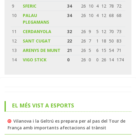
9
SFERIC
34
26
10
4
12
78
72
10
PALAU
34
26
10
4
12
68
68
PLEGAMANS
11
CERDANYOLA
32
26
9
5
12
70
73
12
SANT CUGAT
22
26
7
1
18
50
83
13
ARENYS DE MUNT
21
26
5
6
15
54
71
14
VIGO STICK
0
26
0
0
26
14
174
EL MÉS VIST A ESPORTS
Vilanova i la Geltrú es prepara per al pas del Tour de
França amb importants afectacions al trànsit