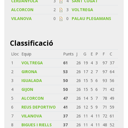
CERDANYOLA
3
4
SANT CUGAT
ALCORCON
2
3
VOLTREGA
VILANOVA
0
0
PALAU PLEGAMANS
Classificació
Lloc
Equip
Punts
J
G
E
P
F
C
1
VOLTREGA
61
26
19
4
3
97
37
2
GIRONA
53
26
17
2
7
97
64
3
IGUALADA
50
26
15
5
6
93
56
4
GIJON
50
26
15
5
6
71
42
5
ALCORCON
47
26
14
5
7
78
49
6
REUS DEPORTIVO
41
26
12
5
9
71
59
7
VILANOVA
37
26
11
4
11
72
61
8
BIGUES I RIELLS
37
26
11
4
11
48
52