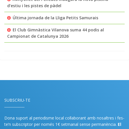
d’estiu i les pistes de pàdel
Última jornada de la Lliga Petits Samurais
El Club Gimnàstica Vilanova suma 44 podis al
Campionat de Catalunya 2026
SUBSCRIU-TE
Dona suport al periodisme local col·laborant amb nosaltres i fes-
te’n subscriptor per només 1€ setmanal sense permanència.
El