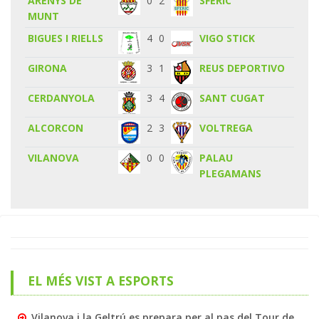
ARENYS DE
0
2
SFERIC
MUNT
BIGUES I RIELLS
4
0
VIGO STICK
GIRONA
3
1
REUS DEPORTIVO
CERDANYOLA
3
4
SANT CUGAT
ALCORCON
2
3
VOLTREGA
VILANOVA
0
0
PALAU
PLEGAMANS
EL MÉS VIST A ESPORTS
Vilanova i la Geltrú es prepara per al pas del Tour de