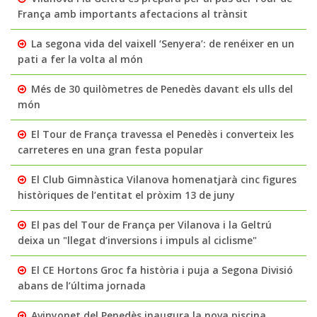
França amb importants afectacions al trànsit
La segona vida del vaixell ‘Senyera’: de renéixer en un
pati a fer la volta al món
Més de 30 quilòmetres de Penedès davant els ulls del
món
El Tour de França travessa el Penedès i converteix les
carreteres en una gran festa popular
El Club Gimnàstica Vilanova homenatjarà cinc figures
històriques de l’entitat el pròxim 13 de juny
El pas del Tour de França per Vilanova i la Geltrú
deixa un "llegat d’inversions i impuls al ciclisme"
El CE Hortons Groc fa història i puja a Segona Divisió
abans de l’última jornada
Avinyonet del Penedès inaugura la nova piscina