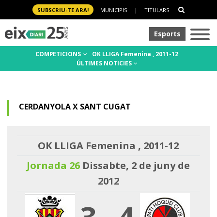
SUBSCRIU-TE ARA!
MUNICIPIS
|
TITULARS
Esports
COMPETICIONS
OK LLIGA Femenina , 2011-12
ÚLTIMES NOTICIES
CERDANYOLA X SANT CUGAT
OK LLIGA Femenina , 2011-12
Jornada 26
Dissabte, 2 de juny de
2012
3
-
4