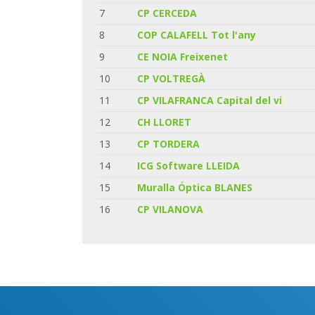
7
CP CERCEDA
8
COP CALAFELL Tot l'any
9
CE NOIA Freixenet
10
CP VOLTREGÀ
11
CP VILAFRANCA Capital del vi
12
CH LLORET
13
CP TORDERA
14
ICG Software LLEIDA
15
Muralla Óptica BLANES
16
CP VILANOVA