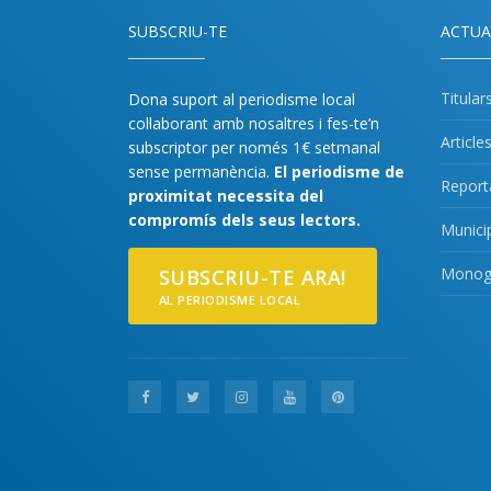
SUBSCRIU-TE
ACTUA
Titular
Dona suport al periodisme local
col·laborant amb nosaltres i fes-te’n
Article
subscriptor per només 1€ setmanal
sense permanència.
El periodisme de
Report
proximitat necessita del
compromís dels seus lectors.
Munici
Monogr
SUBSCRIU-TE ARA!
AL PERIODISME LOCAL