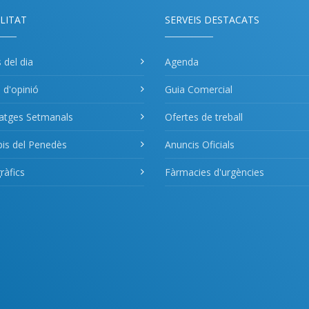
LITAT
SERVEIS DESTACATS
s del dia
Agenda
s d'opinió
Guia Comercial
atges Setmanals
Ofertes de treball
pis del Penedès
Anuncis Oficials
àfics
Fàrmacies d'urgències