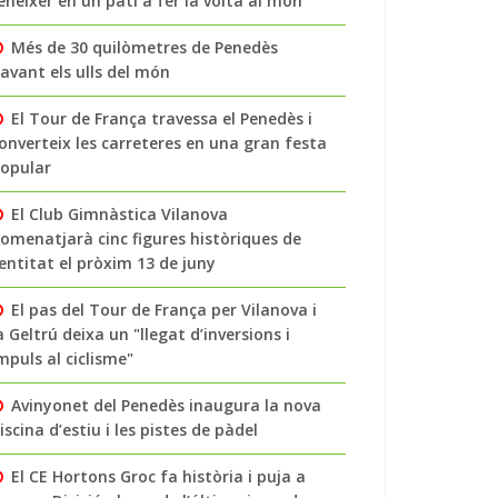
enéixer en un pati a fer la volta al món
Més de 30 quilòmetres de Penedès
avant els ulls del món
El Tour de França travessa el Penedès i
onverteix les carreteres en una gran festa
opular
El Club Gimnàstica Vilanova
omenatjarà cinc figures històriques de
’entitat el pròxim 13 de juny
El pas del Tour de França per Vilanova i
a Geltrú deixa un "llegat d’inversions i
mpuls al ciclisme"
Avinyonet del Penedès inaugura la nova
iscina d’estiu i les pistes de pàdel
El CE Hortons Groc fa història i puja a