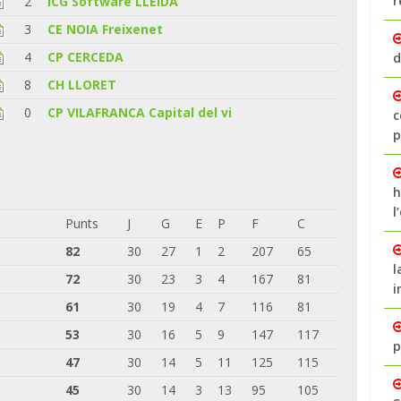
r
2
ICG Software LLEIDA
3
CE NOIA Freixenet
4
CP CERCEDA
d
8
CH LLORET
0
CP VILAFRANCA Capital del vi
c
p
h
l
Punts
J
G
E
P
F
C
82
30
27
1
2
207
65
l
72
30
23
3
4
167
81
i
61
30
19
4
7
116
81
53
30
16
5
9
147
117
p
47
30
14
5
11
125
115
45
30
14
3
13
95
105