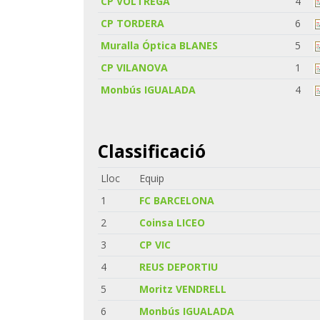
CP VOLTREGÀ
4
CP TORDERA
6
Muralla Óptica BLANES
5
CP VILANOVA
1
Monbús IGUALADA
4
Classificació
Lloc
Equip
1
FC BARCELONA
2
Coinsa LICEO
3
CP VIC
4
REUS DEPORTIU
5
Moritz VENDRELL
6
Monbús IGUALADA