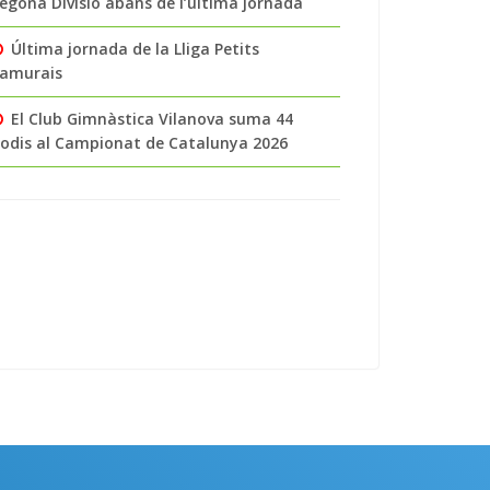
egona Divisió abans de l’última jornada
Última jornada de la Lliga Petits
amurais
El Club Gimnàstica Vilanova suma 44
odis al Campionat de Catalunya 2026