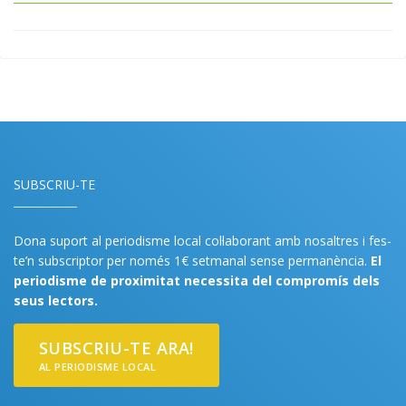
SUBSCRIU-TE
Dona suport al periodisme local col·laborant amb nosaltres i fes-
te’n subscriptor per només 1€ setmanal sense permanència.
El
periodisme de proximitat necessita del compromís dels
seus lectors.
SUBSCRIU-TE ARA!
AL PERIODISME LOCAL