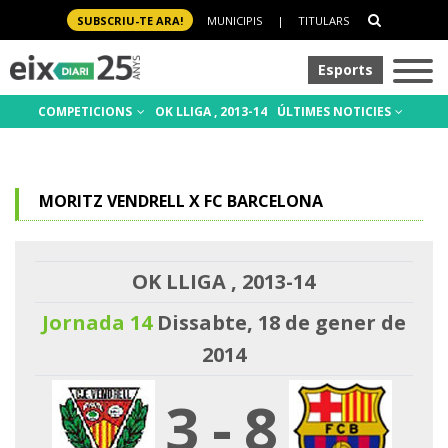
SUBSCRIU-TE ARA!
MUNICIPIS
|
TITULARS
Esports
COMPETICIONS
OK LLIGA , 2013-14
ÚLTIMES NOTICIES
MORITZ VENDRELL X FC BARCELONA
OK LLIGA , 2013-14
Jornada 14
Dissabte, 18 de gener de
2014
3
-
8