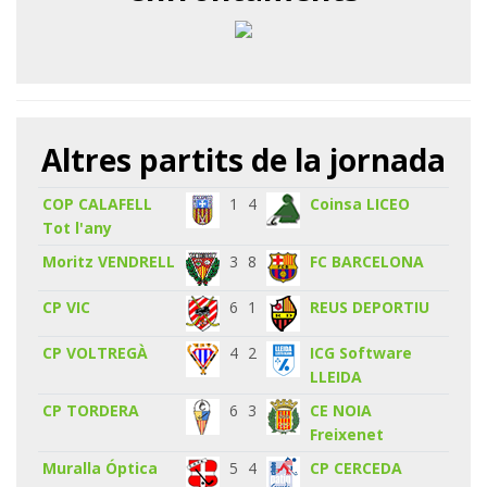
Altres partits de la jornada
COP CALAFELL
1
4
Coinsa LICEO
Tot l'any
Moritz VENDRELL
3
8
FC BARCELONA
CP VIC
6
1
REUS DEPORTIU
CP VOLTREGÀ
4
2
ICG Software
LLEIDA
CP TORDERA
6
3
CE NOIA
Freixenet
Muralla Óptica
5
4
CP CERCEDA