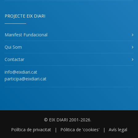
PROJECTE EIX DIARI
Manifest Fundacional
Qui Som
Contactar
info@eixdiari.cat
participa@eixdiari.cat
© EIX DIARI 2001-2026.
Política de privacitat
|
Pólitica de 'cookies'
|
Avís legal