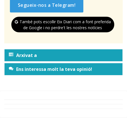
Segueix-nos a Telegram!
També pots escollir Eix Diari com a font preferida
de Google i no perdre't les nostres notícies
Arxivat a
Ens interessa molt la teva opinió!