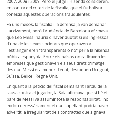
2007, 2008 i 2009. Però el jutge i Hisenda consideren,
en contra del criteri de la fiscalia, que el futbolista
coneixia aquestes operacions fraudulentes.
Fa uns mesos, la fiscalia i la defensa ja van demanar
l'arxivament, però l'Audiència de Barcelona afirmava
que Leo Messi hauria d'haver dubtat si els ingressos
d'una de les seves societats que operaven a
l'estranger eren "transparents o no" per a la hisenda
pública espanyola. Entre els països on radicaven les
empreses que gestionaven els seus drets d'imatge,
des que Messi era menor d'edat, destaquen Uruguai,
Suïssa, Belice i Regne Unit.
En quant a la petició del fiscal demanant l'arxiu de la
causa contra el jugador, la Sala afirmava que si bé el
pare de Messi va assumir tota la responsabilitat, "no
exclou necessàriament el que l'apel·lant podria haver
advertit la irregularitat dels contractes que signava i