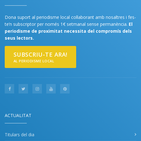
Dona suport al periodisme local col·laborant amb nosaltres i fes-
te’n subscriptor per només 1€ setmanal sense permanència.
El
periodisme de proximitat necessita del compromís dels
seus lectors.
SUBSCRIU-TE ARA!
AL PERIODISME LOCAL
ACTUALITAT
Titulars del dia