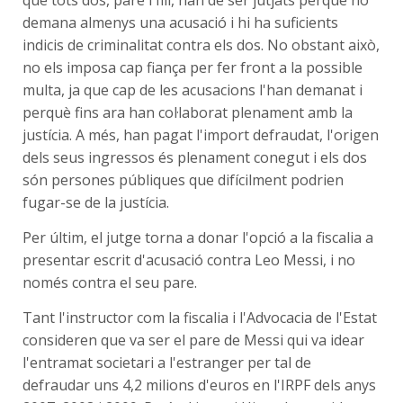
que tots dos, pare i fill, han de ser jutjats perquè ho
demana almenys una acusació i hi ha suficients
indicis de criminalitat contra els dos. No obstant això,
no els imposa cap fiança per fer front a la possible
multa, ja que cap de les acusacions l'han demanat i
perquè fins ara han col·laborat plenament amb la
justícia. A més, han pagat l'import defraudat, l'origen
dels seus ingressos és plenament conegut i els dos
són persones públiques que difícilment podrien
fugar-se de la justícia.
Per últim, el jutge torna a donar l'opció a la fiscalia a
presentar escrit d'acusació contra Leo Messi, i no
només contra el seu pare.
Tant l'instructor com la fiscalia i l'Advocacia de l'Estat
consideren que va ser el pare de Messi qui va idear
l'entramat societari a l'estranger per tal de
defraudar uns 4,2 milions d'euros en l'IRPF dels anys