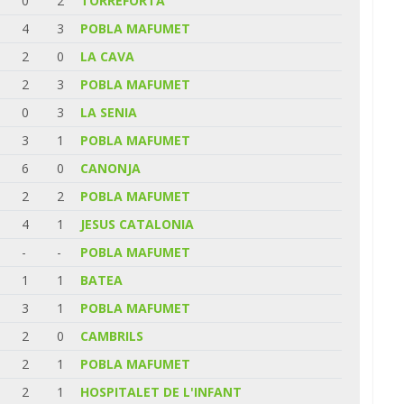
0
2
TORREFORTA
4
3
POBLA MAFUMET
2
0
LA CAVA
2
3
POBLA MAFUMET
0
3
LA SENIA
3
1
POBLA MAFUMET
6
0
CANONJA
2
2
POBLA MAFUMET
4
1
JESUS CATALONIA
-
-
POBLA MAFUMET
1
1
BATEA
3
1
POBLA MAFUMET
2
0
CAMBRILS
2
1
POBLA MAFUMET
2
1
HOSPITALET DE L'INFANT