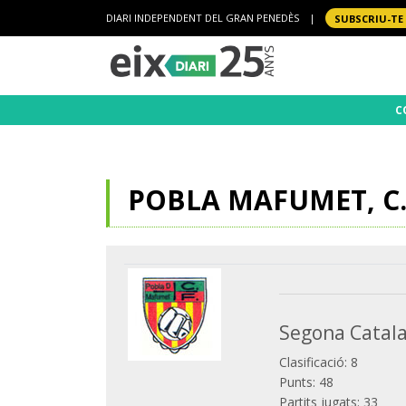
DIARI INDEPENDENT DEL GRAN PENEDÈS
|
SUBSCRIU-TE
C
POBLA MAFUMET, C.
Segona Catala
Clasificació: 8
Punts: 48
Partits jugats: 33