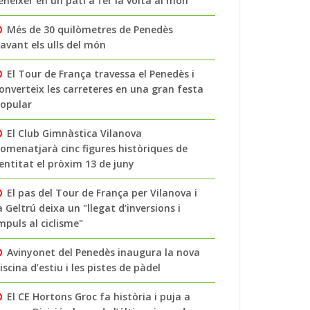
enéixer en un pati a fer la volta al món
Més de 30 quilòmetres de Penedès
avant els ulls del món
El Tour de França travessa el Penedès i
onverteix les carreteres en una gran festa
opular
El Club Gimnàstica Vilanova
omenatjarà cinc figures històriques de
’entitat el pròxim 13 de juny
El pas del Tour de França per Vilanova i
a Geltrú deixa un "llegat d’inversions i
mpuls al ciclisme"
Avinyonet del Penedès inaugura la nova
iscina d’estiu i les pistes de pàdel
El CE Hortons Groc fa història i puja a