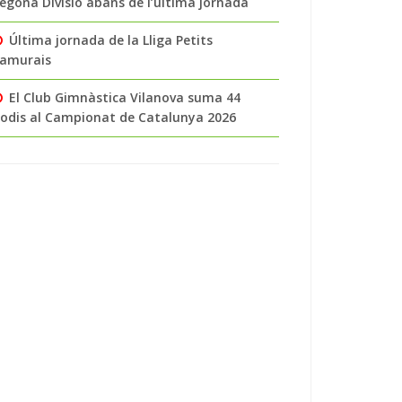
egona Divisió abans de l’última jornada
Última jornada de la Lliga Petits
amurais
El Club Gimnàstica Vilanova suma 44
odis al Campionat de Catalunya 2026