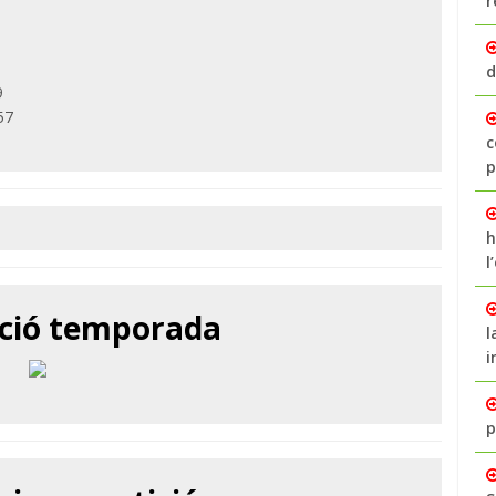
r
d
9
57
c
p
h
l
ació temporada
l
i
p