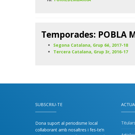
Temporades: POBLA
Segona Catalana, Grup 6é, 2017-18
Tercera Catalana, Grup 3r, 2016-17
SUBSCRIU-TE
ACTUA
Titular
Dona suport al periodisme local
col·laborant amb nosaltres i fes-te’n
Article