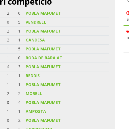
ri competició
S
2
0
POBLA MAFUMET
S
0
5
VENDRELL
2
1
POBLA MAFUMET
p
2
1
GANDESA
1
5
POBLA MAFUMET
1
0
RODA DE BARA AT
4
3
POBLA MAFUMET
1
1
REDDIS
1
1
POBLA MAFUMET
2
2
MORELL
0
4
POBLA MAFUMET
1
1
AMPOSTA
0
2
POBLA MAFUMET