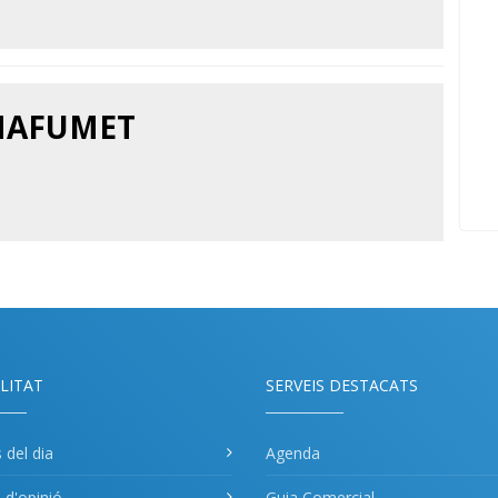
 MAFUMET
LITAT
SERVEIS DESTACATS
s del dia
Agenda
s d'opinió
Guia Comercial