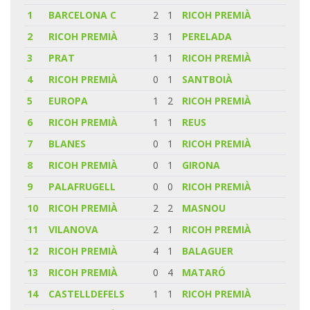
1
BARCELONA C
2
1
RICOH PREMIÀ
2
RICOH PREMIÀ
3
1
PERELADA
3
PRAT
1
1
RICOH PREMIÀ
4
RICOH PREMIÀ
0
1
SANTBOIÀ
5
EUROPA
1
2
RICOH PREMIÀ
6
RICOH PREMIÀ
1
1
REUS
7
BLANES
0
1
RICOH PREMIÀ
8
RICOH PREMIÀ
0
1
GIRONA
9
PALAFRUGELL
0
0
RICOH PREMIÀ
10
RICOH PREMIÀ
2
2
MASNOU
11
VILANOVA
2
1
RICOH PREMIÀ
12
RICOH PREMIÀ
4
1
BALAGUER
13
RICOH PREMIÀ
0
4
MATARÓ
14
CASTELLDEFELS
1
1
RICOH PREMIÀ