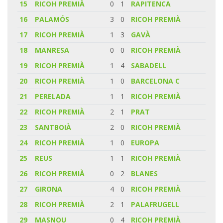
15
RICOH PREMIÀ
0
1
RAPITENCA
16
PALAMÓS
3
0
RICOH PREMIÀ
17
RICOH PREMIÀ
1
3
GAVÀ
18
MANRESA
0
0
RICOH PREMIÀ
19
RICOH PREMIÀ
1
4
SABADELL
20
RICOH PREMIÀ
1
0
BARCELONA C
21
PERELADA
1
1
RICOH PREMIÀ
22
RICOH PREMIÀ
2
1
PRAT
23
SANTBOIÀ
2
0
RICOH PREMIÀ
24
RICOH PREMIÀ
1
0
EUROPA
25
REUS
1
1
RICOH PREMIÀ
26
RICOH PREMIÀ
0
2
BLANES
27
GIRONA
4
0
RICOH PREMIÀ
28
RICOH PREMIÀ
2
1
PALAFRUGELL
29
MASNOU
0
4
RICOH PREMIÀ