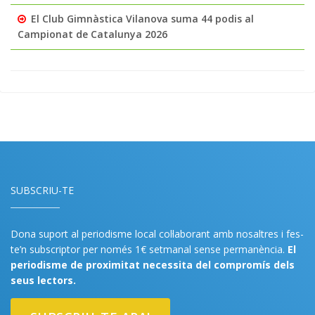
El Club Gimnàstica Vilanova suma 44 podis al
Campionat de Catalunya 2026
SUBSCRIU-TE
Dona suport al periodisme local col·laborant amb nosaltres i fes-
te’n subscriptor per només 1€ setmanal sense permanència.
El
periodisme de proximitat necessita del compromís dels
seus lectors.