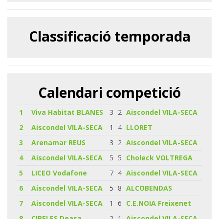
Classificació temporada
Calendari competició
1
Viva Habitat BLANES
3
2
Aiscondel VILA-SECA
2
Aiscondel VILA-SECA
1
4
LLORET
3
Arenamar REUS
3
2
Aiscondel VILA-SECA
4
Aiscondel VILA-SECA
5
5
Choleck VOLTREGA
5
LICEO Vodafone
7
4
Aiscondel VILA-SECA
6
Aiscondel VILA-SECA
5
8
ALCOBENDAS
7
Aiscondel VILA-SECA
1
6
C.E.NOIA Freixenet
8
CIBELES Deasa
2
1
Aiscondel VILA-SECA