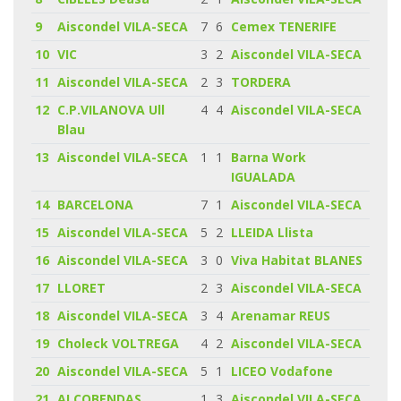
9
Aiscondel VILA-SECA
7
6
Cemex TENERIFE
10
VIC
3
2
Aiscondel VILA-SECA
11
Aiscondel VILA-SECA
2
3
TORDERA
12
C.P.VILANOVA Ull
4
4
Aiscondel VILA-SECA
Blau
13
Aiscondel VILA-SECA
1
1
Barna Work
IGUALADA
14
BARCELONA
7
1
Aiscondel VILA-SECA
15
Aiscondel VILA-SECA
5
2
LLEIDA Llista
16
Aiscondel VILA-SECA
3
0
Viva Habitat BLANES
17
LLORET
2
3
Aiscondel VILA-SECA
18
Aiscondel VILA-SECA
3
4
Arenamar REUS
19
Choleck VOLTREGA
4
2
Aiscondel VILA-SECA
20
Aiscondel VILA-SECA
5
1
LICEO Vodafone
21
ALCOBENDAS
1
3
Aiscondel VILA-SECA