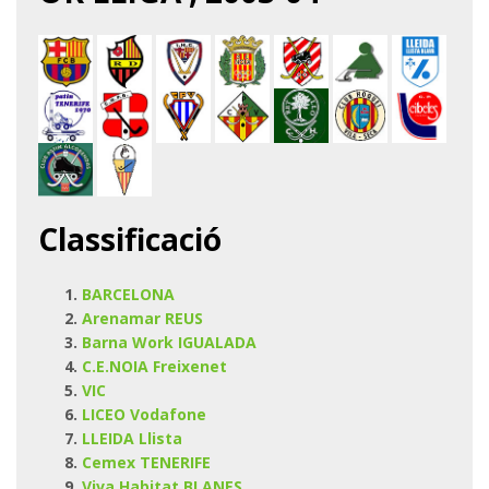
Classificació
BARCELONA
Arenamar REUS
Barna Work IGUALADA
C.E.NOIA Freixenet
VIC
LICEO Vodafone
LLEIDA Llista
Cemex TENERIFE
Viva Habitat BLANES