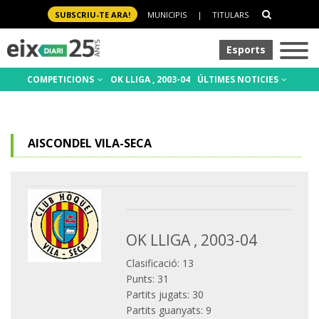
SUBSCRIU-TE ARA!
MUNICIPIS
|
TITULARS
Esports
COMPETICIONS
OK LLIGA , 2003-04
ÚLTIMES NOTICIES
AISCONDEL VILA-SECA
OK LLIGA , 2003-04
Clasificació: 13
Punts: 31
Partits jugats: 30
Partits guanyats: 9