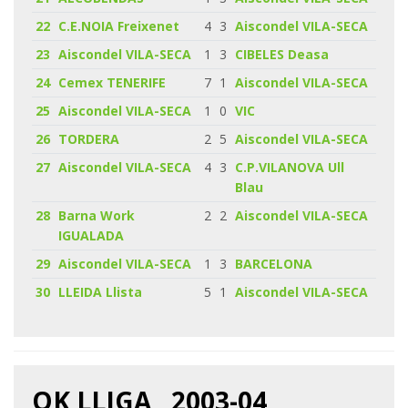
22
C.E.NOIA Freixenet
4
3
Aiscondel VILA-SECA
23
Aiscondel VILA-SECA
1
3
CIBELES Deasa
24
Cemex TENERIFE
7
1
Aiscondel VILA-SECA
25
Aiscondel VILA-SECA
1
0
VIC
26
TORDERA
2
5
Aiscondel VILA-SECA
27
Aiscondel VILA-SECA
4
3
C.P.VILANOVA Ull
Blau
28
Barna Work
2
2
Aiscondel VILA-SECA
IGUALADA
29
Aiscondel VILA-SECA
1
3
BARCELONA
30
LLEIDA Llista
5
1
Aiscondel VILA-SECA
OK LLIGA , 2003-04