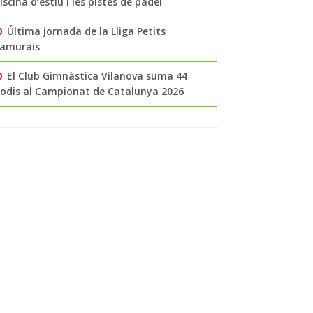
iscina d’estiu i les pistes de pàdel
Última jornada de la Lliga Petits
amurais
El Club Gimnàstica Vilanova suma 44
odis al Campionat de Catalunya 2026