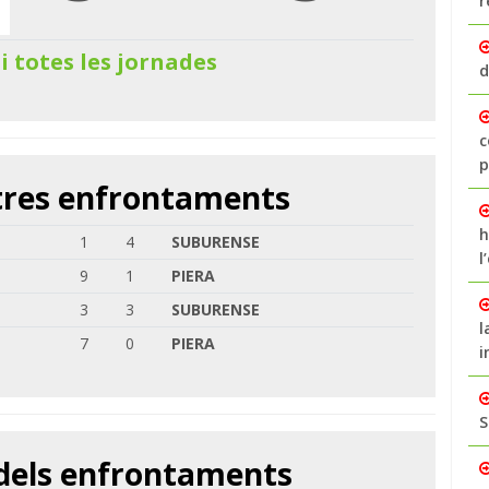
r
 i totes les jornades
d
c
p
ltres enfrontaments
h
1
4
SUBURENSE
l
9
1
PIERA
3
3
SUBURENSE
l
7
0
PIERA
i
S
 dels enfrontaments