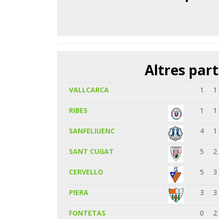
Altres part
VALLCARCA
1
1
RIBES
1
1
SANFELIUENC
4
1
SANT CUGAT
5
2
CERVELLO
5
3
PIERA
3
3
FONTETAS
0
2