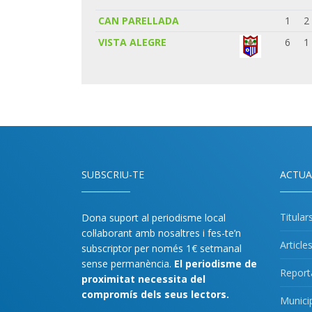
CAN PARELLADA
1
2
VISTA ALEGRE
6
1
SUBSCRIU-TE
ACTUA
Titular
Dona suport al periodisme local
col·laborant amb nosaltres i fes-te’n
Article
subscriptor per només 1€ setmanal
sense permanència.
El periodisme de
Report
proximitat necessita del
compromís dels seus lectors.
Munici