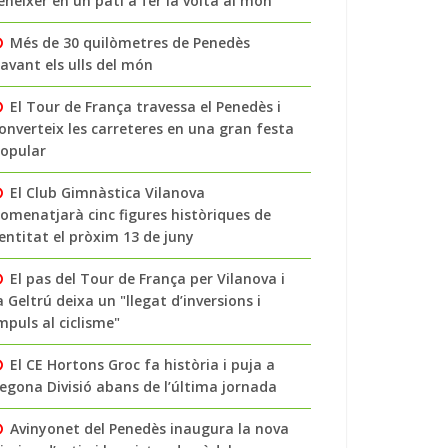
enéixer en un pati a fer la volta al món
Més de 30 quilòmetres de Penedès
avant els ulls del món
El Tour de França travessa el Penedès i
onverteix les carreteres en una gran festa
opular
El Club Gimnàstica Vilanova
omenatjarà cinc figures històriques de
’entitat el pròxim 13 de juny
El pas del Tour de França per Vilanova i
a Geltrú deixa un "llegat d’inversions i
mpuls al ciclisme"
El CE Hortons Groc fa història i puja a
egona Divisió abans de l’última jornada
Avinyonet del Penedès inaugura la nova