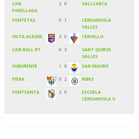
CAN
2
0
VALLCARCA
PARELLADA
FONTETAS
0
1
CERDANYOLA
VALLES
VISTA ALEGRE
3
0
CERVELLO
CAN RULL RT
6
3
SANT QUIRZE
VALLES
SUBURENSE
1
0
SAN MAURO
PIERA
0
2
RIBES
FONTSANTA
2
0
ESCUELA
CERDANYOLA V.