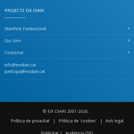
PROJECTE EIX DIARI
Manifest Fundacional
Qui Som
Contactar
info@eixdiari.cat
participa@eixdiari.cat
© EIX DIARI 2001-2026.
Política de privacitat
|
Pólitica de 'cookies'
|
Avís legal
Publicitat
|
Audiència OJD