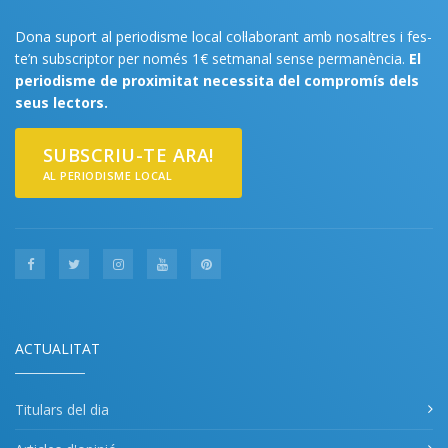
Dona suport al periodisme local col·laborant amb nosaltres i fes-
te’n subscriptor per només 1€ setmanal sense permanència.
El
periodisme de proximitat necessita del compromís dels
seus lectors.
SUBSCRIU-TE ARA!
AL PERIODISME LOCAL
ACTUALITAT
Titulars del dia