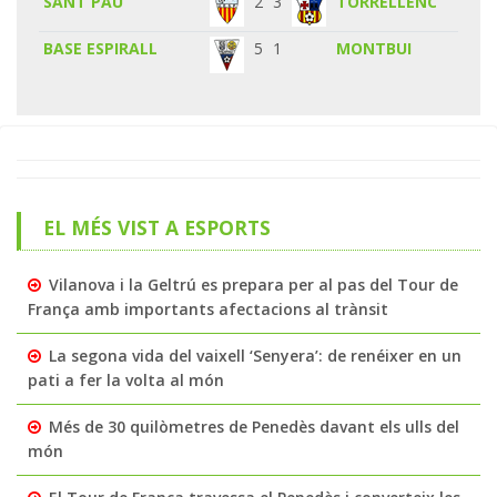
SANT PAU
2
3
TORRELLENC
BASE ESPIRALL
5
1
MONTBUI
EL MÉS VIST A ESPORTS
Vilanova i la Geltrú es prepara per al pas del Tour de
França amb importants afectacions al trànsit
La segona vida del vaixell ‘Senyera’: de renéixer en un
pati a fer la volta al món
Més de 30 quilòmetres de Penedès davant els ulls del
món