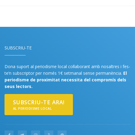
SUBSCRIU-TE
Dona suport al periodisme local col·laborant amb nosaltres i fes-
te’n subscriptor per només 1€ setmanal sense permanència.
El
periodisme de proximitat necessita del compromís dels
seus lectors.
SUBSCRIU-TE ARA!
AL PERIODISME LOCAL