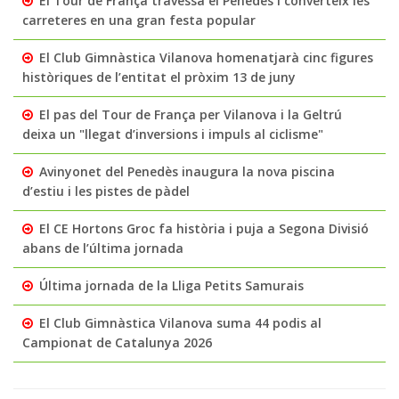
El Tour de França travessa el Penedès i converteix les
carreteres en una gran festa popular
El Club Gimnàstica Vilanova homenatjarà cinc figures
històriques de l’entitat el pròxim 13 de juny
El pas del Tour de França per Vilanova i la Geltrú
deixa un "llegat d’inversions i impuls al ciclisme"
Avinyonet del Penedès inaugura la nova piscina
d’estiu i les pistes de pàdel
El CE Hortons Groc fa història i puja a Segona Divisió
abans de l’última jornada
Última jornada de la Lliga Petits Samurais
El Club Gimnàstica Vilanova suma 44 podis al
Campionat de Catalunya 2026