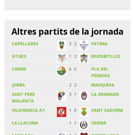
Altres partits de la jornada
CAPELLADES
3
2
FATIMA
SITGES
1
2
RIUDEBITLLES
CARME
6
0
PLA DEL
PENEDES
JORBA
2
2
MASQUEFA
SANT PERE
3
1
LA GRANADA
MOLANTA
VILAFRANCA AT.
1
0
SANT SADURNI
LA LLACUNA
1
1
ODENA