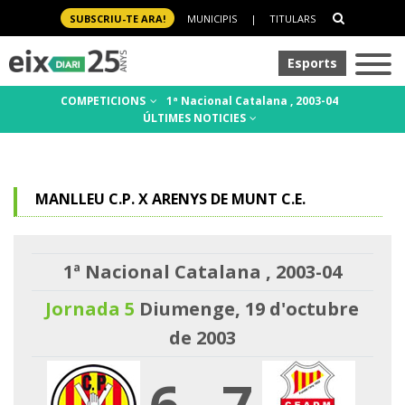
SUBSCRIU-TE ARA!
MUNICIPIS
|
TITULARS
Esports
COMPETICIONS
1ª Nacional Catalana , 2003-04
ÚLTIMES NOTICIES
MANLLEU C.P. X ARENYS DE MUNT C.E.
1ª Nacional Catalana , 2003-04
Jornada 5
Diumenge, 19 d'octubre
de 2003
6
-
7