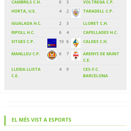
CAMBRILS C.H.
0
3
VOLTREGA C.P.
HORTA, U.E.
4
2
TARADELL C.P.
IGUALADA H.C.
2
3
LLORET C.H.
RIPOLL H.C.
6
4
CAPELLADES H.C.
SITGES C.P.
10
6
CALDES C.H.
MANLLEU C.P.
6
7
ARENYS DE MUNT
C.E.
LLEIDA LLISTA
4
9
CES-F.C.
C.E.
BARCELONA
EL MÉS VIST A ESPORTS