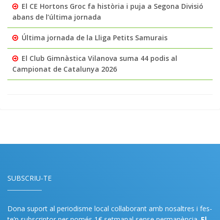
El CE Hortons Groc fa història i puja a Segona Divisió
abans de l’última jornada
Última jornada de la Lliga Petits Samurais
El Club Gimnàstica Vilanova suma 44 podis al
Campionat de Catalunya 2026
SUBSCRIU-TE
Dona suport al periodisme local col·laborant amb nosaltres i fes-
te’n subscriptor per només 1€ setmanal sense permanència.
El