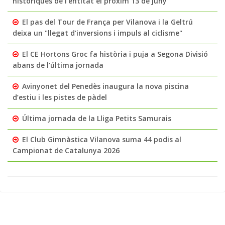
històriques de l’entitat el pròxim 13 de juny
El pas del Tour de França per Vilanova i la Geltrú
deixa un "llegat d’inversions i impuls al ciclisme"
El CE Hortons Groc fa història i puja a Segona Divisió
abans de l’última jornada
Avinyonet del Penedès inaugura la nova piscina
d’estiu i les pistes de pàdel
Última jornada de la Lliga Petits Samurais
El Club Gimnàstica Vilanova suma 44 podis al
Campionat de Catalunya 2026