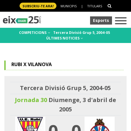
SUBSCRIU-TE ARA!
MUNICIPIS
|
TITULARS
Esports
COMPETICIONS
Tercera Divisió Grup 5, 2004-05
ÚLTIMES NOTICIES
RUBI X VILANOVA
Tercera Divisió Grup 5, 2004-05
Jornada 30
Diumenge, 3 d'abril de
2005
0
-
0