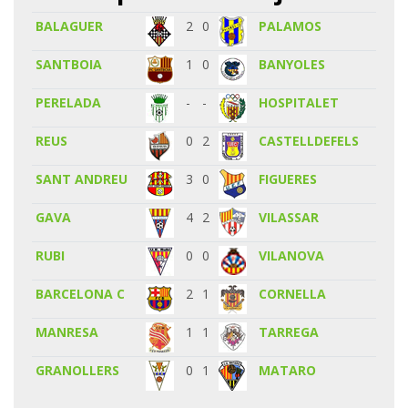
BALAGUER
2
0
PALAMOS
SANTBOIA
1
0
BANYOLES
PERELADA
-
-
HOSPITALET
REUS
0
2
CASTELLDEFELS
SANT ANDREU
3
0
FIGUERES
GAVA
4
2
VILASSAR
RUBI
0
0
VILANOVA
BARCELONA C
2
1
CORNELLA
MANRESA
1
1
TARREGA
GRANOLLERS
0
1
MATARO