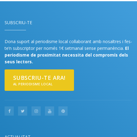
SUBSCRIU-TE
Dona suport al periodisme local col·laborant amb nosaltres i fes-
te’n subscriptor per només 1€ setmanal sense permanència.
El
periodisme de proximitat necessita del compromís dels
seus lectors.
SUBSCRIU-TE ARA!
AL PERIODISME LOCAL
ACTUALITAT