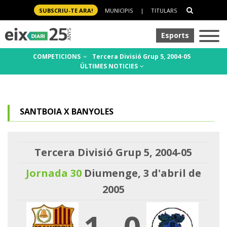
SUBSCRIU-TE ARA!
MUNICIPIS
|
TITULARS
Esports
COMPETICIONS
Tercera Divisió Grup 5, 2004-05
ÚLTIMES NOTICIES
SANTBOIA X BANYOLES
Tercera Divisió Grup 5, 2004-05
Jornada 30
Diumenge, 3 d'abril de
2005
1
-
0