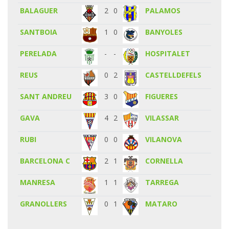
BALAGUER
2
0
PALAMOS
SANTBOIA
1
0
BANYOLES
PERELADA
-
-
HOSPITALET
REUS
0
2
CASTELLDEFELS
SANT ANDREU
3
0
FIGUERES
GAVA
4
2
VILASSAR
RUBI
0
0
VILANOVA
BARCELONA C
2
1
CORNELLA
MANRESA
1
1
TARREGA
GRANOLLERS
0
1
MATARO