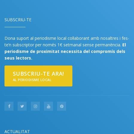
SUBSCRIU-TE
Dona suport al periodisme local col·laborant amb nosaltres i fes-
te’n subscriptor per només 1€ setmanal sense permanència.
El
periodisme de proximitat necessita del compromís dels
seus lectors.
SUBSCRIU-TE ARA!
AL PERIODISME LOCAL
ACTUALITAT