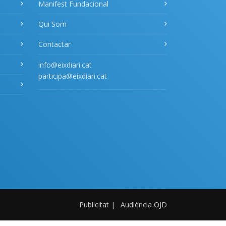
Manifest Fundacional
Qui Som
Contactar
info@eixdiari.cat
participa@eixdiari.cat
Publicitat
|
Audiència OJD