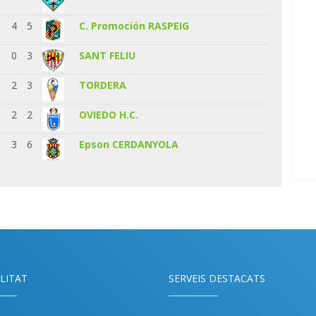
4
5
C. Promoción RASPEIG
0
3
SANT FELIU
2
3
TORDERA
2
2
OVIEDO H.C.
3
6
Epson CERDANYOLA
LITAT
SERVEIS DESTACATS