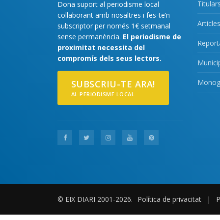
Titular
Dona suport al periodisme local
col·laborant amb nosaltres i fes-te’n
Article
subscriptor per només 1€ setmanal
sense permanència.
El periodisme de
Report
proximitat necessita del
compromís dels seus lectors.
Munici
Monogr
SUBSCRIU-TE ARA!
AL PERIODISME LOCAL
© EIX DIARI 2001-2026.
Política de privacitat
|
P