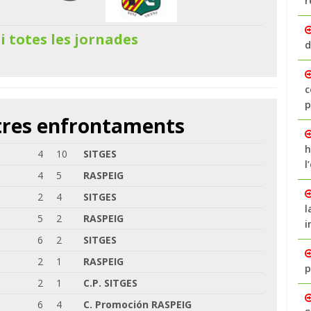
r
 i totes les jornades
d
c
p
ltres enfrontaments
h
4
10
SITGES
l
4
5
RASPEIG
2
4
SITGES
l
5
2
RASPEIG
i
6
2
SITGES
2
1
RASPEIG
p
2
1
C.P. SITGES
6
4
C. Promoción RASPEIG