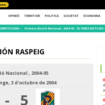
 ARA!
OPINIÓ
TERRITORI
POLITICA
SOCIETAT
ECONOMIA
OMPETICIONS
Primera divisió Nacional , 2004-05
ÚLTIMES NOTICIES
CIÓN RASPEIG
ió Nacional , 2004-05
ge, 3 d'octubre de 2004
d
a
-
5