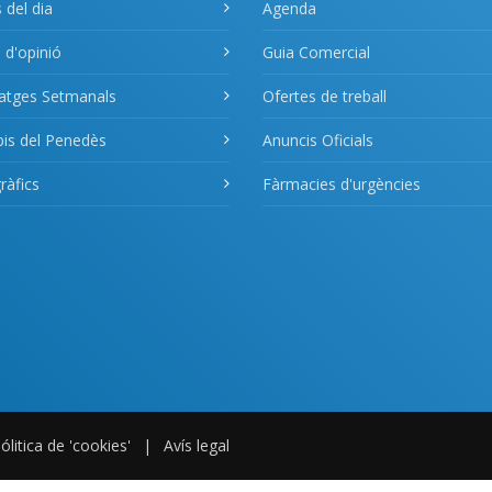
s del dia
Agenda
s d'opinió
Guia Comercial
atges Setmanals
Ofertes de treball
pis del Penedès
Anuncis Oficials
àfics
Fàrmacies d'urgències
ólitica de 'cookies'
|
Avís legal