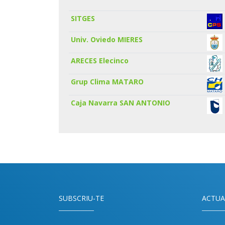
SITGES
Univ. Oviedo MIERES
ARECES Elecinco
Grup Clima MATARO
Caja Navarra SAN ANTONIO
SUBSCRIU-TE
ACTUA