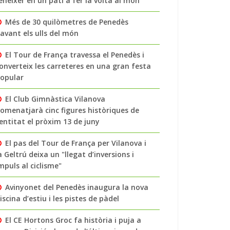
enéixer en un pati a fer la volta al món
Més de 30 quilòmetres de Penedès
avant els ulls del món
El Tour de França travessa el Penedès i
onverteix les carreteres en una gran festa
opular
El Club Gimnàstica Vilanova
omenatjarà cinc figures històriques de
’entitat el pròxim 13 de juny
El pas del Tour de França per Vilanova i
a Geltrú deixa un "llegat d’inversions i
mpuls al ciclisme"
Avinyonet del Penedès inaugura la nova
iscina d’estiu i les pistes de pàdel
El CE Hortons Groc fa història i puja a