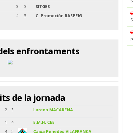
S
3
3
SITGES
4
5
C. Promoción RASPEIG
S
p
 dels enfrontaments
its de la jornada
2
3
Larena MACARENA
1
4
E.M.H. CEE
4
5
Caixa Penedès VILAFRANCA