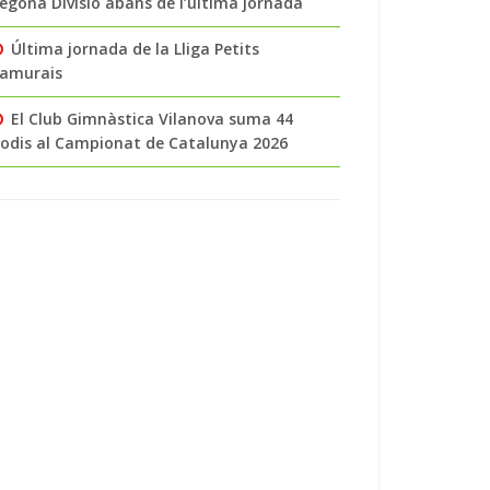
egona Divisió abans de l’última jornada
Última jornada de la Lliga Petits
amurais
El Club Gimnàstica Vilanova suma 44
odis al Campionat de Catalunya 2026