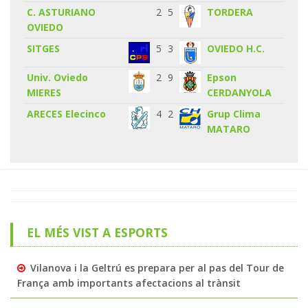
C. ASTURIANO
2
5
TORDERA
OVIEDO
SITGES
5
3
OVIEDO H.C.
Univ. Oviedo
2
9
Epson
MIERES
CERDANYOLA
ARECES Elecinco
4
2
Grup Clima
MATARO
EL MÉS VIST A ESPORTS
Vilanova i la Geltrú es prepara per al pas del Tour de
França amb importants afectacions al trànsit