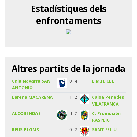
Estadístiques dels
enfrontaments
Altres partits de la jornada
Caja Navarra SAN
0
4
E.M.H. CEE
ANTONIO
Larena MACARENA
1
2
Caixa Penedès
VILAFRANCA
ALCOBENDAS
4
2
C. Promoción
RASPEIG
REUS PLOMS
0
2
SANT FELIU