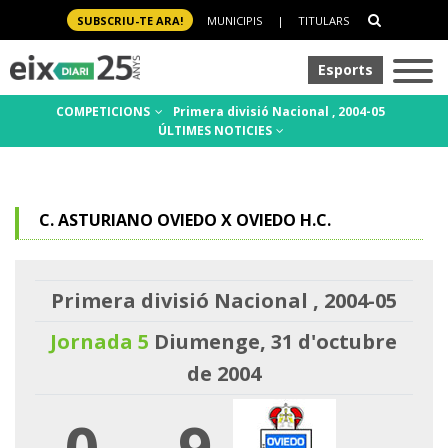
SUBSCRIU-TE ARA!
MUNICIPIS
|
TITULARS
Esports
COMPETICIONS
Primera divisió Nacional , 2004-05
ÚLTIMES NOTICIES
C. ASTURIANO OVIEDO X OVIEDO H.C.
Primera divisió Nacional , 2004-05
Jornada 5
Diumenge, 31 d'octubre
de 2004
0
-
9