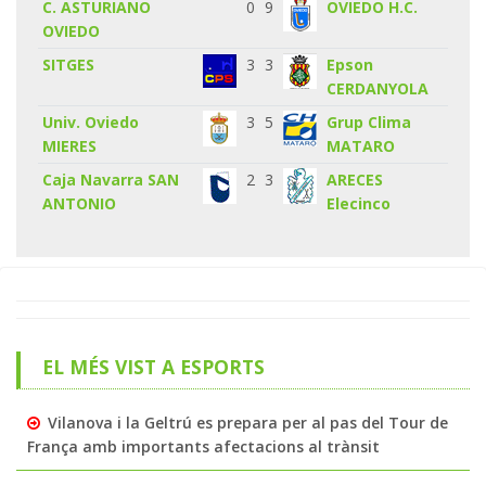
C. ASTURIANO
0
9
OVIEDO H.C.
OVIEDO
SITGES
3
3
Epson
CERDANYOLA
Univ. Oviedo
3
5
Grup Clima
MIERES
MATARO
Caja Navarra SAN
2
3
ARECES
ANTONIO
Elecinco
EL MÉS VIST A ESPORTS
Vilanova i la Geltrú es prepara per al pas del Tour de
França amb importants afectacions al trànsit