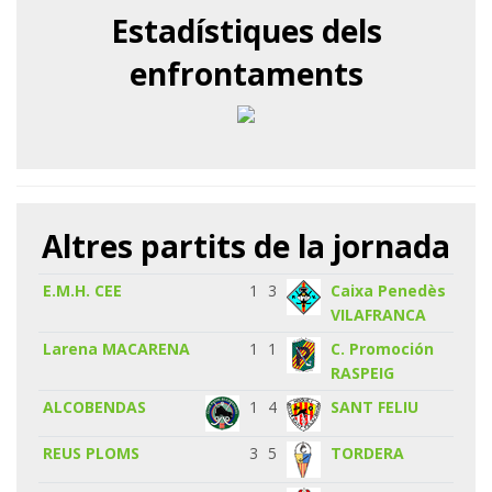
Estadístiques dels
enfrontaments
Altres partits de la jornada
E.M.H. CEE
1
3
Caixa Penedès
VILAFRANCA
Larena MACARENA
1
1
C. Promoción
RASPEIG
ALCOBENDAS
1
4
SANT FELIU
REUS PLOMS
3
5
TORDERA